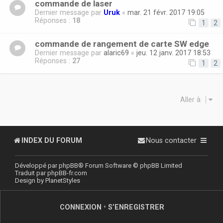
commande de laser
Dernier message par
Uruk
«
mar. 21 févr. 2017 19:05
Réponses :
18
1
2
commande de rangement de carte SW edge
Dernier message par
alaric69
«
jeu. 12 janv. 2017 18:53
Réponses :
27
1
2
Aller à
INDEX DU FORUM
Nous contacter
Développé par
phpBB
® Forum Software © phpBB Limited
Traduit par
phpBB-fr.com
Design by
PlanetStyles
CONNEXION
•
S’ENREGISTRER