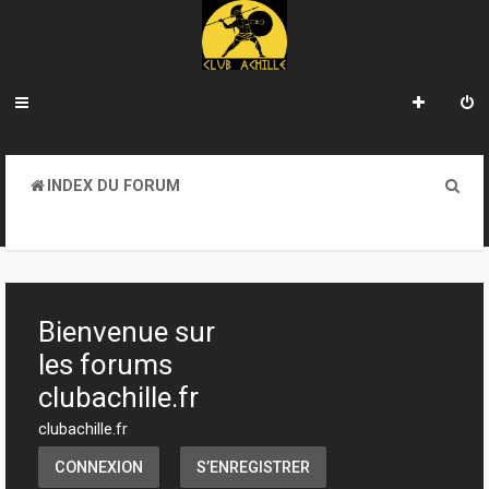
R
INDEX DU FORUM
e
SECTION JEUX
c
h
e
Bienvenue sur
r
les forums
c
clubachille.fr
h
clubachille.fr
e
CONNEXION
S’ENREGISTRER