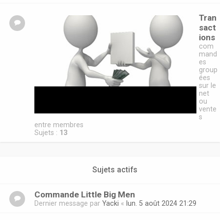
Tran
sact
ions
com
mand
es
group
ées
sur le
net
ou
vente
s
entre membres
Sujets :
13
Sujets actifs
Commande Little Big Men
Dernier message par
Yacki
«
lun. 5 août 2024 21:29