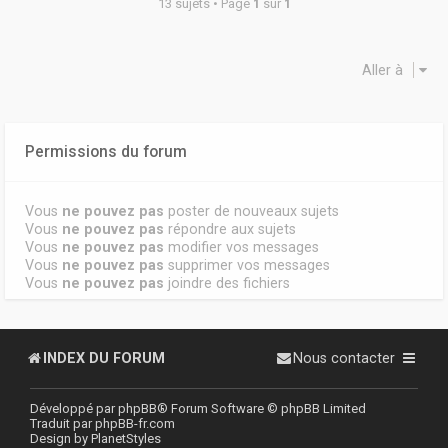
13 sujets • Page
1
sur
1
Aller à
Permissions du forum
Vous
ne pouvez pas
poster de nouveaux sujets
Vous
ne pouvez pas
répondre aux sujets
Vous
ne pouvez pas
modifier vos messages
Vous
ne pouvez pas
supprimer vos messages
Vous
ne pouvez pas
joindre des fichiers
INDEX DU FORUM
Nous contacter
Développé par
phpBB
® Forum Software © phpBB Limited
Traduit par
phpBB-fr.com
Design by
PlanetStyles