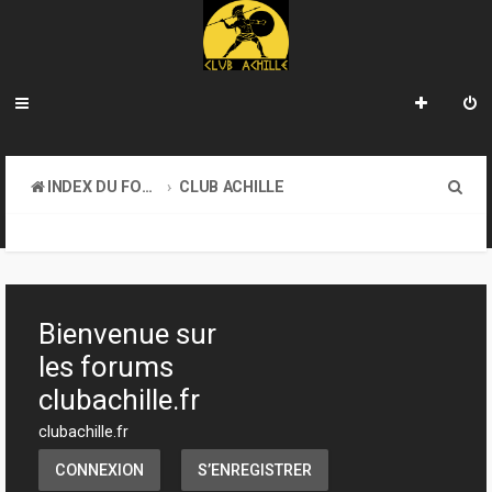
R
INDEX DU FORUM
CLUB ACHILLE
e
INFORMATIONS GÉNÉRALES
c
h
e
Bienvenue sur
r
les forums
c
clubachille.fr
h
clubachille.fr
e
CONNEXION
S’ENREGISTRER