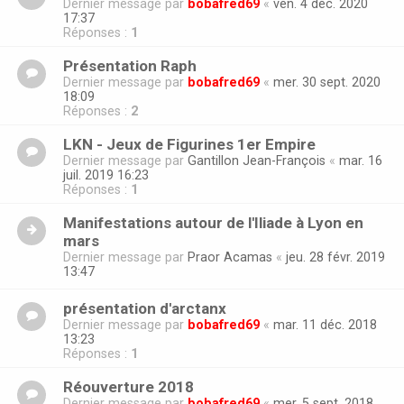
Dernier message par
bobafred69
«
ven. 4 déc. 2020
17:37
Réponses :
1
Présentation Raph
Dernier message par
bobafred69
«
mer. 30 sept. 2020
18:09
Réponses :
2
LKN - Jeux de Figurines 1er Empire
Dernier message par
Gantillon Jean-François
«
mar. 16
juil. 2019 16:23
Réponses :
1
Manifestations autour de l'Iliade à Lyon en
mars
Dernier message par
Praor Acamas
«
jeu. 28 févr. 2019
13:47
présentation d'arctanx
Dernier message par
bobafred69
«
mar. 11 déc. 2018
13:23
Réponses :
1
Réouverture 2018
Dernier message par
bobafred69
«
mer. 5 sept. 2018