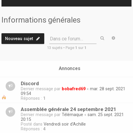
r
Informations générales
Rechercher
Recherc
Dans ce forum…
Nouveau sujet
13 sujets • Page
1
sur
1
Annonces
Discord
Dernier message par
bobafred69
«
mar. 28 sept. 2021
09:54
Réponses :
1
Assemblée générale 24 septembre 2021
Dernier message par
Télémaque
«
sam. 25 sept. 2021
20:15
Posté dans
Vendredi soir d'Achille
Réponses :
4