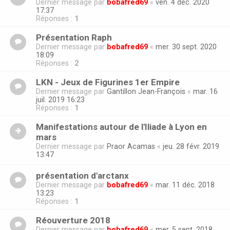
Dernier message par
bobafred69
«
ven. 4 déc. 2020
17:37
Réponses :
1
Présentation Raph
Dernier message par
bobafred69
«
mer. 30 sept. 2020
18:09
Réponses :
2
LKN - Jeux de Figurines 1er Empire
Dernier message par
Gantillon Jean-François
«
mar. 16
juil. 2019 16:23
Réponses :
1
Manifestations autour de l'Iliade à Lyon en
mars
Dernier message par
Praor Acamas
«
jeu. 28 févr. 2019
13:47
présentation d'arctanx
Dernier message par
bobafred69
«
mar. 11 déc. 2018
13:23
Réponses :
1
Réouverture 2018
Dernier message par
bobafred69
«
mer. 5 sept. 2018