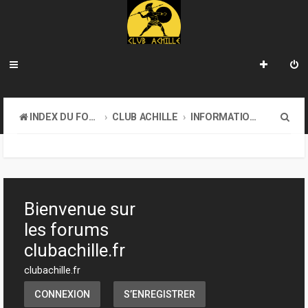
R
INDEX DU FORUM
CLUB ACHILLE
INFORMATIONS GÉNÉRALES
e
c
h
e
Bienvenue sur
r
les forums
c
clubachille.fr
h
clubachille.fr
e
CONNEXION
S’ENREGISTRER