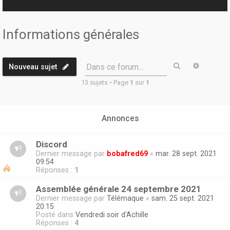
r
Informations générales
Rechercher
Recherc
Dans ce forum…
Nouveau sujet
13 sujets • Page
1
sur
1
Annonces
Discord
Dernier message par
bobafred69
«
mar. 28 sept. 2021
09:54
Réponses :
1
Assemblée générale 24 septembre 2021
Dernier message par
Télémaque
«
sam. 25 sept. 2021
20:15
Posté dans
Vendredi soir d'Achille
Réponses :
4