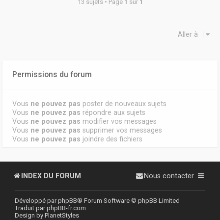
13 sujets • Page
1
sur
1
Aller à
Permissions du forum
Vous
ne pouvez pas
poster de nouveaux sujets
Vous
ne pouvez pas
répondre aux sujets
Vous
ne pouvez pas
modifier vos messages
Vous
ne pouvez pas
supprimer vos messages
Vous
ne pouvez pas
joindre des fichiers
INDEX DU FORUM
Nous contacter
Développé par
phpBB
® Forum Software © phpBB Limited
Traduit par
phpBB-fr.com
Design by
PlanetStyles