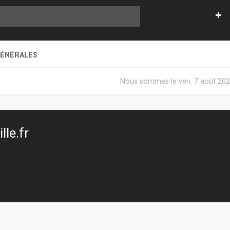
GÉNÉRALES
Nous sommes le ven. 7 août 202
le.fr