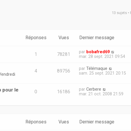
13 sujets •
er
erche avancée
Réponses
Vues
Dernier message
par
bobafred69
1
78281
mar. 28 sept. 2021 09:54
par
Télémaque
4
89756
sam. 25 sept. 2021 20:15
Vendredi
 pour le
par
Cerbere
0
16186
mar. 21 oct. 2008 21:59
Réponses
Vues
Dernier message