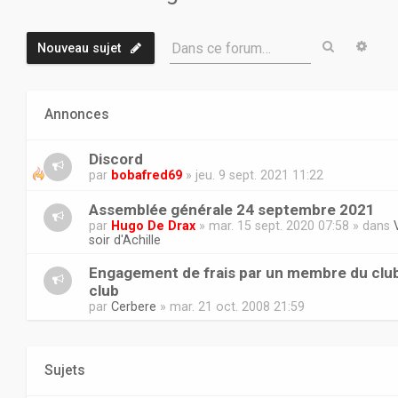
Recherch
Rech
Dans ce forum…
Nouveau sujet
Annonces
Discord
par
bobafred69
» jeu. 9 sept. 2021 11:22
Assemblée générale 24 septembre 2021
par
Hugo De Drax
» mar. 15 sept. 2020 07:58 » dans
soir d'Achille
Engagement de frais par un membre du club
club
par
Cerbere
» mar. 21 oct. 2008 21:59
Sujets