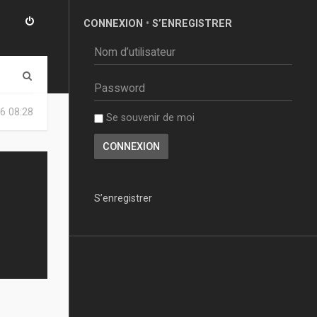
CONNEXION
•
S’ENREGISTRER
R
e
6 08:28
Se souvenir de moi
c
h
e
r
S’enregistrer
c
h
e
r