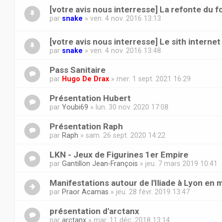
[votre avis nous interresse] La refonte du 
par
snake
» ven. 4 nov. 2016 13:13
[votre avis nous interresse] Le sith internet
par
snake
» ven. 4 nov. 2016 13:48
Pass Sanitaire
par
Hugo De Drax
» mer. 1 sept. 2021 16:29
Présentation Hubert
par
Youbi69
» lun. 30 nov. 2020 17:08
Présentation Raph
par
Raph
» sam. 26 sept. 2020 14:22
LKN - Jeux de Figurines 1er Empire
par
Gantillon Jean-François
» jeu. 7 mars 2019 10:41
Manifestations autour de l'Iliade à Lyon en 
par
Praor Acamas
» jeu. 28 févr. 2019 13:47
présentation d'arctanx
par
arctanx
» mar. 11 déc. 2018 13:14