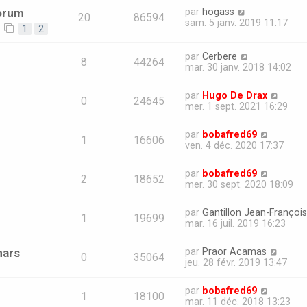
forum
par
hogass
20
86594
sam. 5 janv. 2019 11:17
1
2
par
Cerbere
8
44264
mar. 30 janv. 2018 14:02
par
Hugo De Drax
0
24645
mer. 1 sept. 2021 16:29
par
bobafred69
1
16606
ven. 4 déc. 2020 17:37
par
bobafred69
2
18652
mer. 30 sept. 2020 18:09
par
Gantillon Jean-François
1
19699
mar. 16 juil. 2019 16:23
mars
par
Praor Acamas
0
35064
jeu. 28 févr. 2019 13:47
par
bobafred69
1
18100
mar. 11 déc. 2018 13:23