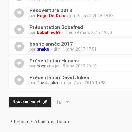
Réouverture 2018
par
Hugo De Drax
» jeu. 30 août 2018 18:53
Présentation Bobafred
par
bobafred69
» mer. 29 mars 2017 19:00
bonne année 2017
par
snake
» dim. 1 janv. 2017 17:51
Présentation Hogass
par
hogass
» jeu. 5 janv. 2017 23:18
Présentation David Julien
par
David Julien
» mar. 7 avr. 2015 15:38
Nouveau sujet
Retourner à l’index du forum