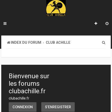
R
INDEX DU FORUM
CLUB ACHILLE
e
c
h
e
Bienvenue sur
r
les forums
c
clubachille.fr
h
clubachille.fr
e
CONNEXION
S’ENREGISTRER