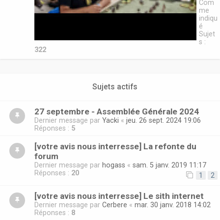
Com
me
indiqu
é
Sujet
s :
322
Sujets actifs
27 septembre - Assemblée Générale 2024
Dernier message par
Yacki
«
jeu. 26 sept. 2024 19:06
Réponses :
5
[votre avis nous interresse] La refonte du
forum
Dernier message par
hogass
«
sam. 5 janv. 2019 11:17
Réponses :
20
1
2
[votre avis nous interresse] Le sith internet
Dernier message par
Cerbere
«
mar. 30 janv. 2018 14:02
Réponses :
8