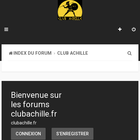
R
INDEX DU FORUM
CLUB ACHILLE
e
c
h
e
Bienvenue sur
r
les forums
c
clubachille.fr
h
clubachille.fr
e
CONNEXION
S’ENREGISTRER