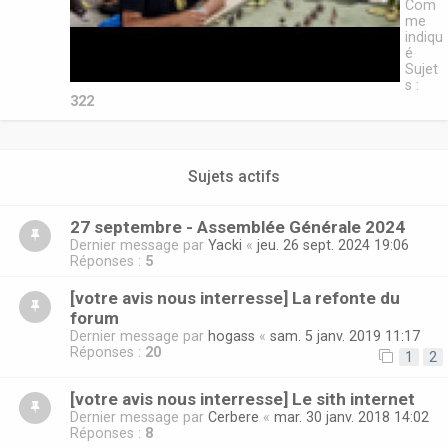
Com
me
indiqu
é
Sujet
s :
322
Sujets actifs
27 septembre - Assemblée Générale 2024
Dernier message par
Yacki
«
jeu. 26 sept. 2024 19:06
Réponses :
5
[votre avis nous interresse] La refonte du
forum
Dernier message par
hogass
«
sam. 5 janv. 2019 11:17
Réponses :
20
1
2
[votre avis nous interresse] Le sith internet
Dernier message par
Cerbere
«
mar. 30 janv. 2018 14:02
Réponses :
8