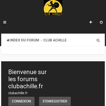
R
INDEX DU FORUM
CLUB ACHILLE
e
c
h
e
Bienvenue sur
r
les forums
c
clubachille.fr
h
clubachille.fr
e
CONNEXION
S’ENREGISTRER