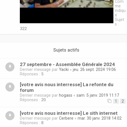
Com
me
indiqu
é
Sujet
s :
322
Sujets actifs
27 septembre - Assemblée Générale 2024
Dernier message par
Yacki
«
jeu. 26 sept. 2024 19:06
Réponses :
5
[votre avis nous interresse] La refonte du
forum
Dernier message par
hogass
«
sam. 5 janv. 2019 11:17
Réponses :
20
1
2
[votre avis nous interresse] Le sith internet
Dernier message par
Cerbere
«
mar. 30 janv. 2018 14:02
Réponses :
8