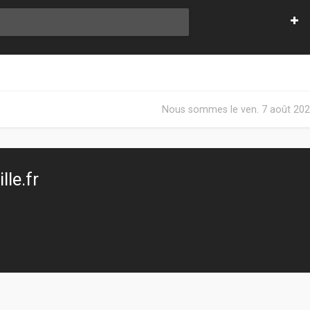
Nous sommes le ven. 7 août 202
le.fr