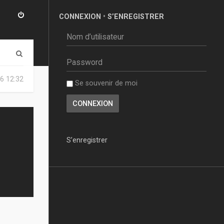
CONNEXION
•
S’ENREGISTRER
R
e
6 12:32
Se souvenir de moi
c
h
e
r
S’enregistrer
c
h
e
r