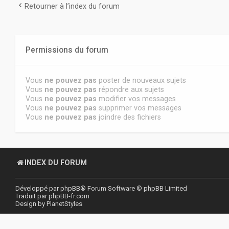
Retourner à l’index du forum
Permissions du forum
Vous
ne pouvez pas
poster de nouveaux sujets
Vous
ne pouvez pas
répondre aux sujets
Vous
ne pouvez pas
modifier vos messages
Vous
ne pouvez pas
supprimer vos messages
Vous
ne pouvez pas
joindre des fichiers
INDEX DU FORUM
Développé par
phpBB
® Forum Software © phpBB Limited
Traduit par
phpBB-fr.com
Design by
PlanetStyles