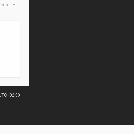
ler à
UTC+02:00