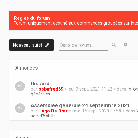
Règles du forum
Forum uniquement destiné aux commandes groupées sur inter
Recherch
Rech
Dans ce forum…
Nouveau sujet
Annonces
Discord
par
bobafred69
» jeu. 9 sept. 2021 11:22 » dans
Info
générales
Assemblée générale 24 septembre 2021
par
Hugo De Drax
» mar. 15 sept. 2020 07:58 » dans
soir d'Achille
Sujets