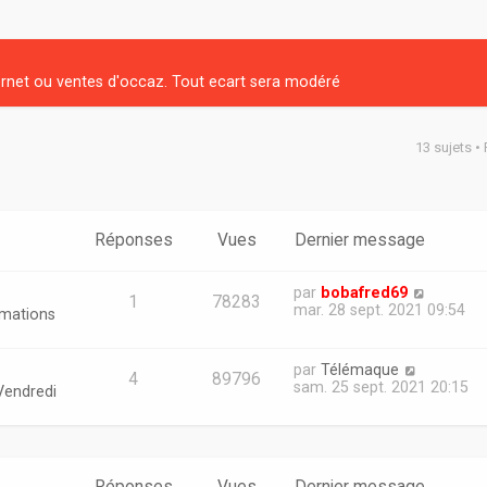
net ou ventes d'occaz. Tout ecart sera modéré
13 sujets •
er
erche avancée
Réponses
Vues
Dernier message
par
bobafred69
1
78283
mar. 28 sept. 2021 09:54
rmations
par
Télémaque
4
89796
sam. 25 sept. 2021 20:15
Vendredi
Réponses
Vues
Dernier message