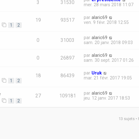
3
31530
mer. 28 mars 2018 11:07
par
alaric69
19
93517
ven. 9 févr. 2018 12:55
1
2
par
alaric69
0
31003
sam. 20 janv. 2018 09:03
par
alaric69
0
26897
sam. 30 sept. 2017 01:26
par
Uruk
18
86439
mar. 21 févr. 2017 19:05
1
2
e
par
alaric69
27
109181
jeu. 12 janv. 2017 18:53
1
2
13 sujets •