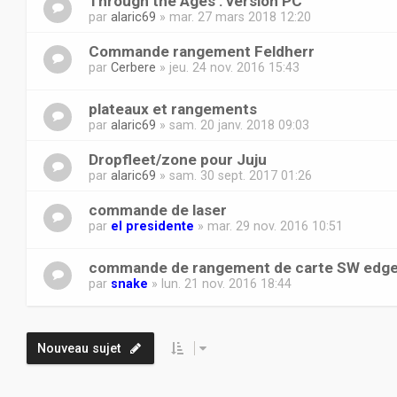
Through the Ages : version PC
par
alaric69
» mar. 27 mars 2018 12:20
Commande rangement Feldherr
par
Cerbere
» jeu. 24 nov. 2016 15:43
plateaux et rangements
par
alaric69
» sam. 20 janv. 2018 09:03
Dropfleet/zone pour Juju
par
alaric69
» sam. 30 sept. 2017 01:26
commande de laser
par
el presidente
» mar. 29 nov. 2016 10:51
commande de rangement de carte SW edg
par
snake
» lun. 21 nov. 2016 18:44
Nouveau sujet