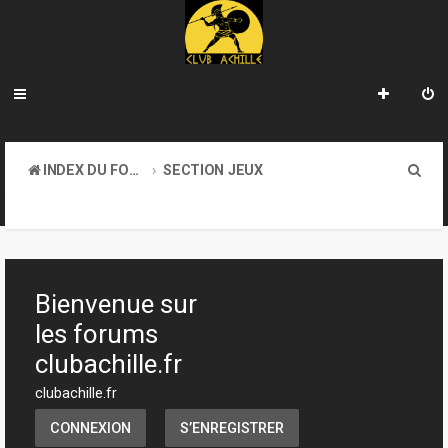
R
INDEX DU FORUM
SECTION JEUX
e
TRANSACTIONS
c
h
e
Bienvenue sur
r
les forums
c
clubachille.fr
h
clubachille.fr
e
CONNEXION
S’ENREGISTRER