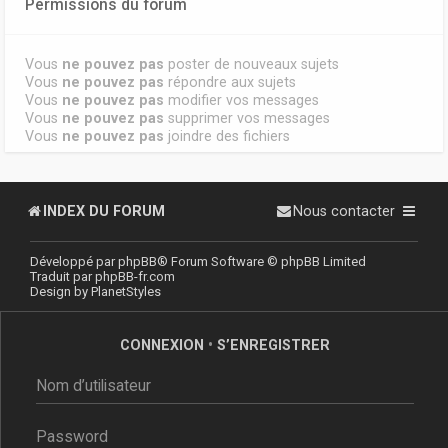
Permissions du forum
Vous
ne pouvez pas
poster de nouveaux sujets
Vous
ne pouvez pas
répondre aux sujets
Vous
ne pouvez pas
modifier vos messages
Vous
ne pouvez pas
supprimer vos messages
Vous
ne pouvez pas
joindre des fichiers
INDEX DU FORUM
Nous contacter
Développé par
phpBB
® Forum Software © phpBB Limited
Traduit par
phpBB-fr.com
Design by
PlanetStyles
CONNEXION
•
S’ENREGISTRER