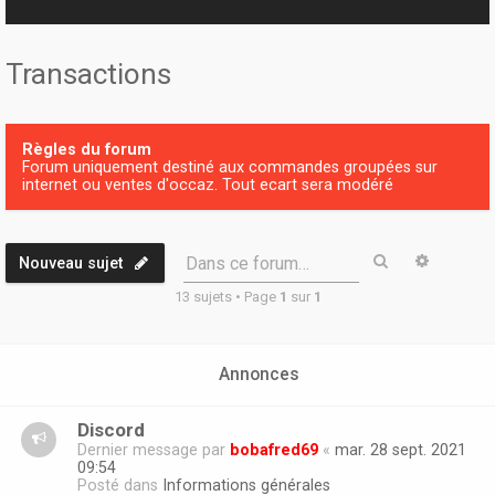
r
Transactions
Règles du forum
Forum uniquement destiné aux commandes groupées sur
internet ou ventes d'occaz. Tout ecart sera modéré
Rechercher
Recherc
Dans ce forum…
Nouveau sujet
13 sujets • Page
1
sur
1
Annonces
Discord
Dernier message par
bobafred69
«
mar. 28 sept. 2021
09:54
Posté dans
Informations générales