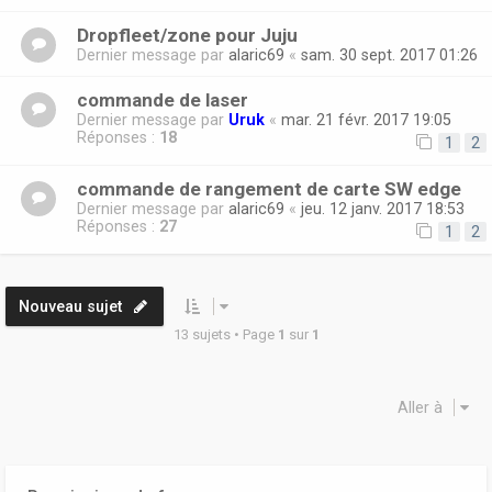
Dropfleet/zone pour Juju
Dernier message par
alaric69
«
sam. 30 sept. 2017 01:26
commande de laser
Dernier message par
Uruk
«
mar. 21 févr. 2017 19:05
Réponses :
18
1
2
commande de rangement de carte SW edge
Dernier message par
alaric69
«
jeu. 12 janv. 2017 18:53
Réponses :
27
1
2
Nouveau sujet
13 sujets • Page
1
sur
1
Aller à