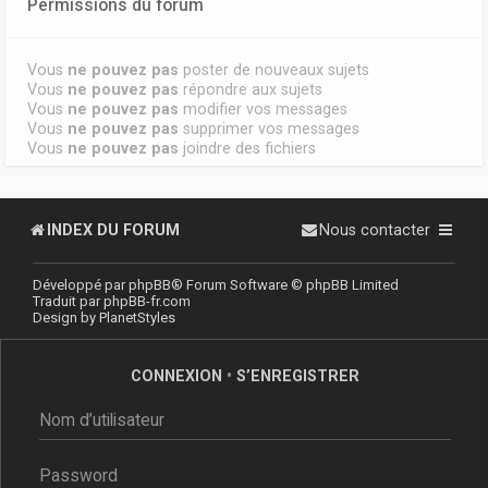
Permissions du forum
Vous
ne pouvez pas
poster de nouveaux sujets
Vous
ne pouvez pas
répondre aux sujets
Vous
ne pouvez pas
modifier vos messages
Vous
ne pouvez pas
supprimer vos messages
Vous
ne pouvez pas
joindre des fichiers
INDEX DU FORUM
Nous contacter
Développé par
phpBB
® Forum Software © phpBB Limited
Traduit par
phpBB-fr.com
Design by
PlanetStyles
CONNEXION
•
S’ENREGISTRER