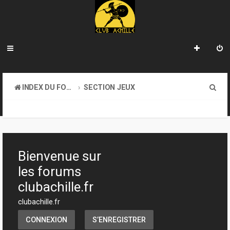
R
INDEX DU FORUM
SECTION JEUX
e
TRANSACTIONS
c
h
e
Bienvenue sur
r
les forums
c
clubachille.fr
h
clubachille.fr
e
CONNEXION
S’ENREGISTRER