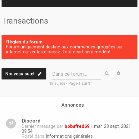
r
Transactions
Règles du forum
Forum uniquement destiné aux commandes groupées sur
internet ou ventes d'occaz. Tout ecart sera modéré
Rechercher
Recherc
Dans ce forum…
Nouveau sujet
13 sujets • Page
1
sur
1
Annonces
Discord
Dernier message par
bobafred69
«
mar. 28 sept. 2021
09:54
Posté dans
Informations générales