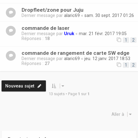
Dropfleet/zone pour Juju
Dernier message par
alaric69
«
sam. 30 sept. 2017 01:26
commande de laser
Dernier message par
Uruk
«
mar. 21 févr. 2017 19:05
Réponses :
18
1
2
commande de rangement de carte SW edge
Dernier message par
alaric69
«
jeu. 12 janv. 2017 18:53
Réponses :
27
1
2
Nouveau sujet
13 sujets • Page
1
sur
1
Aller à