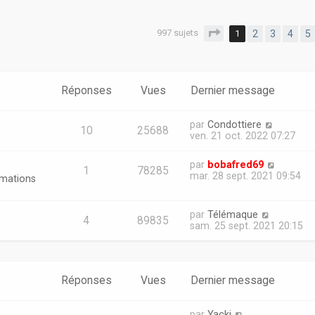
997 sujets
Page
1
sur
20
1
2
3
4
5
er
erche avancée
Réponses
Vues
Dernier message
par
Condottiere
10
25688
ven. 21 oct. 2022 07:27
par
bobafred69
1
78285
mar. 28 sept. 2021 09:54
rmations
par
Télémaque
4
89835
sam. 25 sept. 2021 20:15
Réponses
Vues
Dernier message
par
Yacki