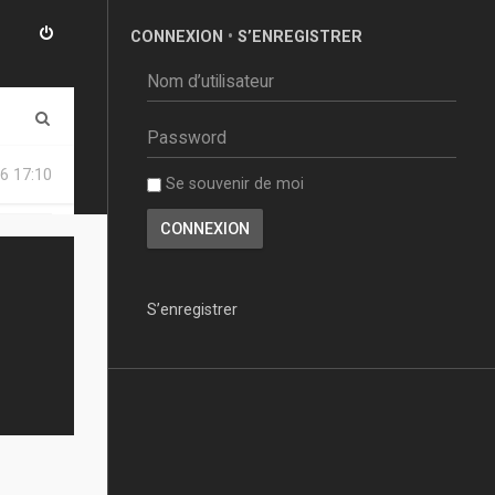
CONNEXION
•
S’ENREGISTRER
R
e
6 17:10
Se souvenir de moi
c
h
e
r
S’enregistrer
c
h
e
r