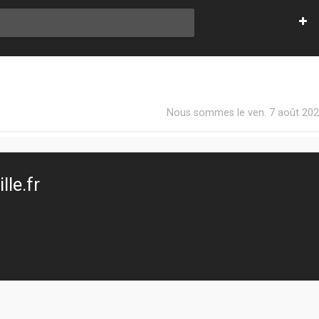
Nous sommes le ven. 7 août 202
le.fr