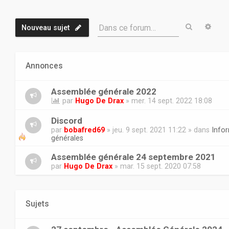
Recherch
Rech
Dans ce forum…
Nouveau sujet
Annonces
Assemblée générale 2022
par
Hugo De Drax
» mer. 14 sept. 2022 18:08
Discord
par
bobafred69
» jeu. 9 sept. 2021 11:22 » dans
Info
générales
Assemblée générale 24 septembre 2021
par
Hugo De Drax
» mar. 15 sept. 2020 07:58
Sujets