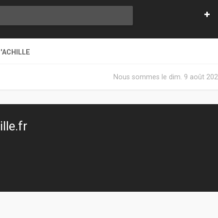
'ACHILLE
Nous sommes le dim. 9 août 202
le.fr