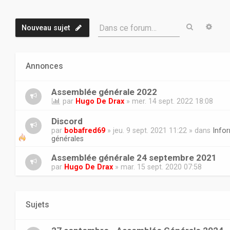
Recherch
Rech
Dans ce forum…
Nouveau sujet
Annonces
Assemblée générale 2022
par
Hugo De Drax
» mer. 14 sept. 2022 18:08
Discord
par
bobafred69
» jeu. 9 sept. 2021 11:22 » dans
Info
générales
Assemblée générale 24 septembre 2021
par
Hugo De Drax
» mar. 15 sept. 2020 07:58
Sujets