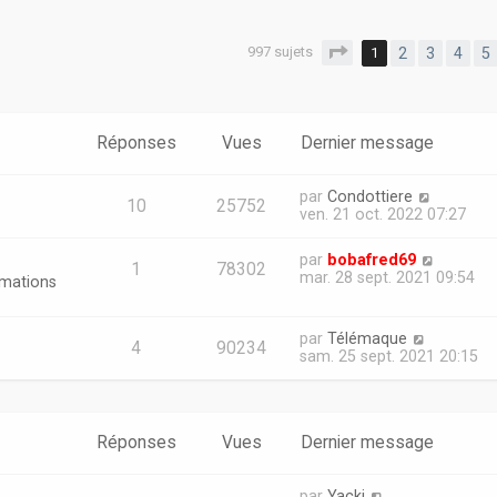
997 sujets
Page
1
sur
20
1
2
3
4
5
er
erche avancée
Réponses
Vues
Dernier message
par
Condottiere
10
25752
ven. 21 oct. 2022 07:27
par
bobafred69
1
78302
mar. 28 sept. 2021 09:54
rmations
par
Télémaque
4
90234
sam. 25 sept. 2021 20:15
Réponses
Vues
Dernier message
par
Yacki