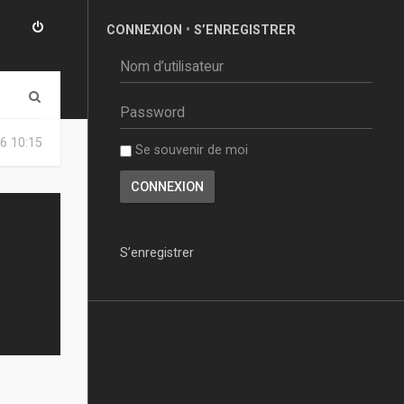
CONNEXION
•
S’ENREGISTRER
R
e
6 10:15
Se souvenir de moi
c
h
e
r
S’enregistrer
c
h
e
r