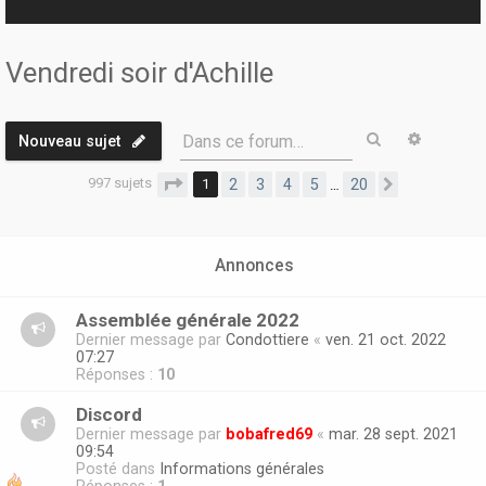
r
Vendredi soir d'Achille
Rechercher
Recherc
Dans ce forum…
Nouveau sujet
997 sujets
Page
1
sur
20
1
2
3
4
5
20
…
Suivante
Annonces
Assemblée générale 2022
Dernier message par
Condottiere
«
ven. 21 oct. 2022
07:27
Réponses :
10
Discord
Dernier message par
bobafred69
«
mar. 28 sept. 2021
09:54
Posté dans
Informations générales