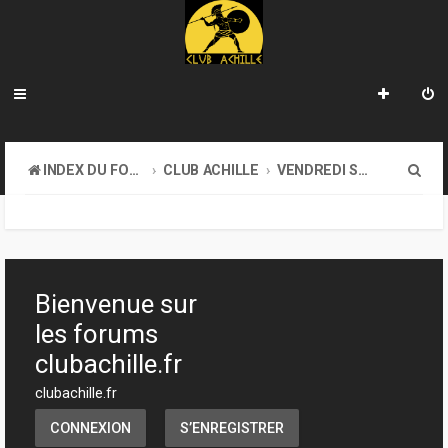
R
INDEX DU FORUM
CLUB ACHILLE
VENDREDI SOIR D'ACHILLE
e
c
h
e
Bienvenue sur
r
les forums
c
clubachille.fr
h
clubachille.fr
e
CONNEXION
S’ENREGISTRER