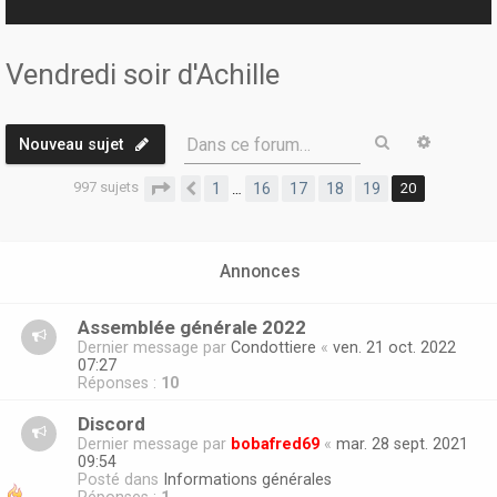
r
Vendredi soir d'Achille
Rechercher
Recherc
Dans ce forum…
Nouveau sujet
997 sujets
Page
20
sur
20
1
16
17
18
19
20
…
Précédente
Annonces
Assemblée générale 2022
Dernier message par
Condottiere
«
ven. 21 oct. 2022
07:27
Réponses :
10
Discord
Dernier message par
bobafred69
«
mar. 28 sept. 2021
09:54
Posté dans
Informations générales