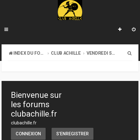
R
INDEX DU FORUM
CLUB ACHILLE
VENDREDI SOIR D'ACHILLE
e
c
h
e
Bienvenue sur
r
les forums
c
clubachille.fr
h
clubachille.fr
e
CONNEXION
S’ENREGISTRER