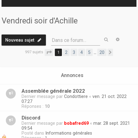
r
Vendredi soir d'Achille
Rechercher
Recherc
Dans ce forum…
Nouveau sujet
997 sujets
Page
1
sur
20
1
2
3
4
5
20
…
Suivante
Annonces
Assemblée générale 2022
Dernier message par
Condottiere
«
ven. 21 oct. 2022
07:27
Réponses :
10
Discord
Dernier message par
bobafred69
«
mar. 28 sept. 2021
09:54
Posté dans
Informations générales