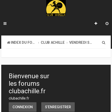
R
INDEX DU FORUM
CLUB ACHILLE
VENDREDI SOIR D'ACHILLE
e
c
h
e
Bienvenue sur
r
les forums
c
clubachille.fr
h
clubachille.fr
e
CONNEXION
S’ENREGISTRER