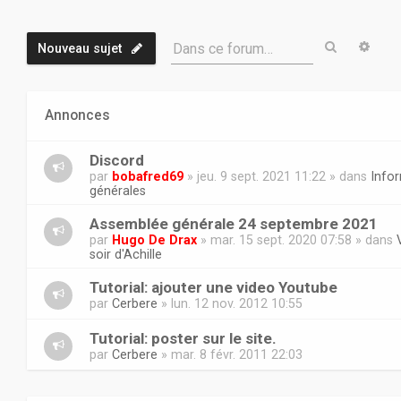
Recherch
Rech
Dans ce forum…
Nouveau sujet
Annonces
Discord
par
bobafred69
» jeu. 9 sept. 2021 11:22 » dans
Info
générales
Assemblée générale 24 septembre 2021
par
Hugo De Drax
» mar. 15 sept. 2020 07:58 » dans
soir d'Achille
Tutorial: ajouter une video Youtube
par
Cerbere
» lun. 12 nov. 2012 10:55
Tutorial: poster sur le site.
par
Cerbere
» mar. 8 févr. 2011 22:03