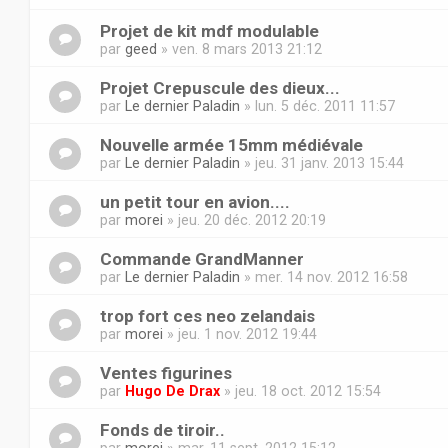
Projet de kit mdf modulable
par
geed
» ven. 8 mars 2013 21:12
Projet Crepuscule des dieux...
par
Le dernier Paladin
» lun. 5 déc. 2011 11:57
Nouvelle armée 15mm médiévale
par
Le dernier Paladin
» jeu. 31 janv. 2013 15:44
un petit tour en avion....
par
morei
» jeu. 20 déc. 2012 20:19
Commande GrandManner
par
Le dernier Paladin
» mer. 14 nov. 2012 16:58
trop fort ces neo zelandais
par
morei
» jeu. 1 nov. 2012 19:44
Ventes figurines
par
Hugo De Drax
» jeu. 18 oct. 2012 15:54
Fonds de tiroir..
par
morei
» mar. 11 sept. 2012 15:12