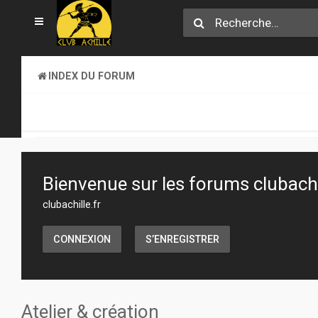
INDEX DU FORUM
SECTION JEUX
ATELIER & CRÉATION
Bienvenue sur les forums clubachil
clubachille.fr
CONNEXION
S’ENREGISTRER
Atelier & création