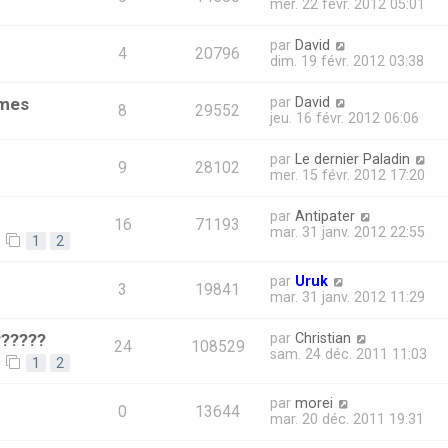
mer. 22 févr. 2012 05:01
par
David
4
20796
dim. 19 févr. 2012 03:38
ames
par
David
8
29552
jeu. 16 févr. 2012 06:06
par
Le dernier Paladin
9
28102
mer. 15 févr. 2012 17:20
par
Antipater
16
71193
mar. 31 janv. 2012 22:55
1
2
par
Uruk
3
19841
mar. 31 janv. 2012 11:29
??????
par
Christian
24
108529
sam. 24 déc. 2011 11:03
1
2
par
morei
0
13644
mar. 20 déc. 2011 19:31