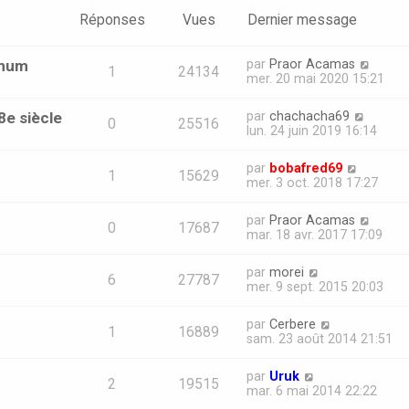
Réponses
Vues
Dernier message
unum
par
Praor Acamas
1
24134
mer. 20 mai 2020 15:21
8e siècle
par
chachacha69
0
25516
lun. 24 juin 2019 16:14
par
bobafred69
1
15629
mer. 3 oct. 2018 17:27
par
Praor Acamas
0
17687
mar. 18 avr. 2017 17:09
par
morei
6
27787
mer. 9 sept. 2015 20:03
par
Cerbere
1
16889
sam. 23 août 2014 21:51
par
Uruk
2
19515
mar. 6 mai 2014 22:22