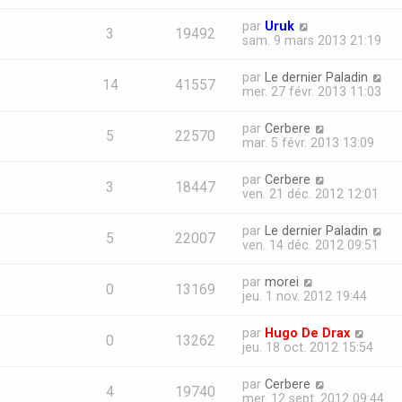
par
Uruk
3
19492
sam. 9 mars 2013 21:19
par
Le dernier Paladin
14
41557
mer. 27 févr. 2013 11:03
par
Cerbere
5
22570
mar. 5 févr. 2013 13:09
par
Cerbere
3
18447
ven. 21 déc. 2012 12:01
par
Le dernier Paladin
5
22007
ven. 14 déc. 2012 09:51
par
morei
0
13169
jeu. 1 nov. 2012 19:44
par
Hugo De Drax
0
13262
jeu. 18 oct. 2012 15:54
par
Cerbere
4
19740
mer. 12 sept. 2012 09:44