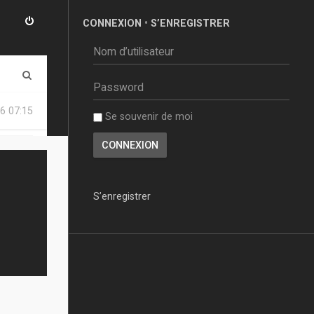
CONNEXION
•
S’ENREGISTRER
R
e
6 07:15
Se souvenir de moi
c
h
e
r
S’enregistrer
c
h
e
r