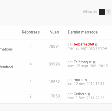
195 sujets
1
2
er
erche avancée
Réponses
Vues
Dernier message
par
bobafred69
1
78291
mar. 28 sept. 2021 09:54
rmations
par
Télémaque
4
89996
sam. 25 sept. 2021 20:15
Vendredi
par
morei
1
15862
lun. 12 nov. 2012 16:31
par
Cerbere
2
17850
mar. 8 févr. 2011 22:23