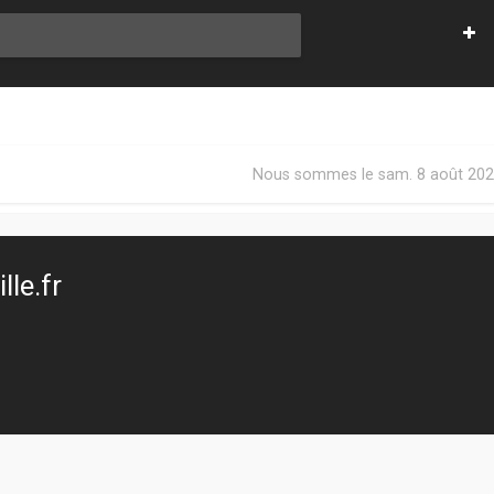
Nous sommes le sam. 8 août 202
le.fr