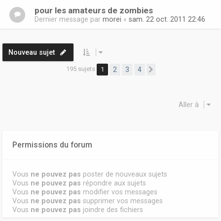
pour les amateurs de zombies
Dernier message par
morei
«
sam. 22 oct. 2011 22:46
Nouveau sujet
195 sujets
1
2
3
4
Suivante
Aller à
Permissions du forum
Vous
ne pouvez pas
poster de nouveaux sujets
Vous
ne pouvez pas
répondre aux sujets
Vous
ne pouvez pas
modifier vos messages
Vous
ne pouvez pas
supprimer vos messages
Vous
ne pouvez pas
joindre des fichiers