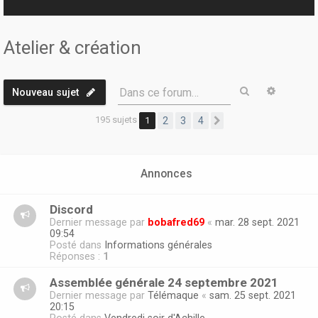
r
Atelier & création
Rechercher
Recherc
Dans ce forum…
Nouveau sujet
195 sujets
1
2
3
4
Suivante
Annonces
Discord
Dernier message par
bobafred69
«
mar. 28 sept. 2021
09:54
Posté dans
Informations générales
Réponses :
1
Assemblée générale 24 septembre 2021
Dernier message par
Télémaque
«
sam. 25 sept. 2021
20:15