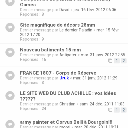
Games
Dernier message par
David
«
jeu. 16 févr. 2012 06:06
Réponses :
8
Site magnifique de décors 28mm
Dernier message par
Le dernier Paladin
«
mer. 15 févr.
2012 17:20
Réponses :
9
Nouveau batiments 15 mm
Dernier message par
Antipater
«
mar. 31 janv. 2012 22:55
Réponses :
16
1
2
FRANCE 1807 - Corps de Réserve
Dernier message par
Uruk
«
mar. 31 janv. 2012 11:29
Réponses :
3
LE SITE WEB DU CLUB ACHILLE : vos idées
??????
Dernier message par
Christian
«
sam. 24 déc. 2011 11:03
Réponses :
24
1
2
army painter et Corvus Belli à Bourgoin!!!
Dernier message par
morei
«
mar. 20 déc. 2011 19:31