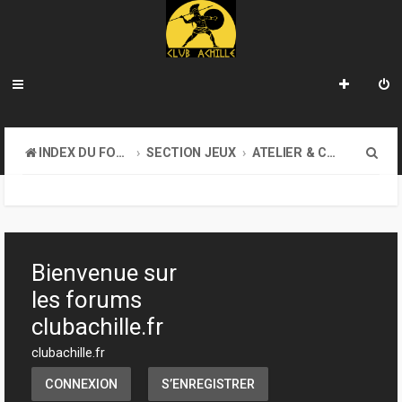
R
INDEX DU FORUM
SECTION JEUX
ATELIER & CRÉATION
e
c
h
e
Bienvenue sur
r
les forums
c
clubachille.fr
h
clubachille.fr
e
CONNEXION
S’ENREGISTRER