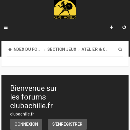
R
INDEX DU FORUM
SECTION JEUX
ATELIER & CRÉATION
e
c
h
e
Bienvenue sur
r
les forums
c
clubachille.fr
h
clubachille.fr
e
CONNEXION
S’ENREGISTRER