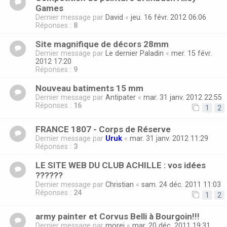
Games
Dernier message par
David
«
jeu. 16 févr. 2012 06:06
Réponses :
8
Site magnifique de décors 28mm
Dernier message par
Le dernier Paladin
«
mer. 15 févr.
2012 17:20
Réponses :
9
Nouveau batiments 15 mm
Dernier message par
Antipater
«
mar. 31 janv. 2012 22:55
Réponses :
16
1
2
FRANCE 1807 - Corps de Réserve
Dernier message par
Uruk
«
mar. 31 janv. 2012 11:29
Réponses :
3
LE SITE WEB DU CLUB ACHILLE : vos idées
??????
Dernier message par
Christian
«
sam. 24 déc. 2011 11:03
Réponses :
24
1
2
army painter et Corvus Belli à Bourgoin!!!
Dernier message par
morei
«
mar. 20 déc. 2011 19:31