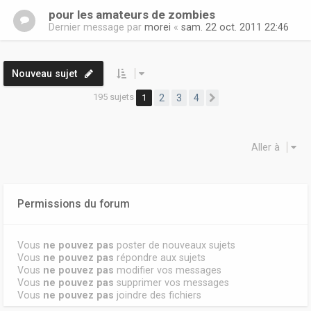
pour les amateurs de zombies
Dernier message par
morei
«
sam. 22 oct. 2011 22:46
Nouveau sujet
195 sujets
1
2
3
4
Suivante
Aller à
Permissions du forum
Vous
ne pouvez pas
poster de nouveaux sujets
Vous
ne pouvez pas
répondre aux sujets
Vous
ne pouvez pas
modifier vos messages
Vous
ne pouvez pas
supprimer vos messages
Vous
ne pouvez pas
joindre des fichiers