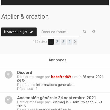
r
Atelier & création
Rechercher
Recherc
Dans ce forum…
Nouveau sujet
195 sujets
1
2
3
4
Suivante
Annonces
Discord
Dernier message par
bobafred69
«
mar. 28 sept. 2021
09:54
Posté dans
Informations générales
Réponses :
1
Assemblée générale 24 septembre 2021
Dernier message par
Télémaque
«
sam. 25 sept. 2021
20:15