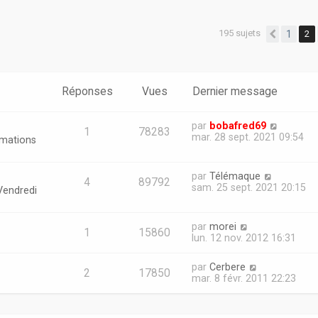
195 sujets
1
2
er
erche avancée
Précéd
Réponses
Vues
Dernier message
par
bobafred69
1
78283
mar. 28 sept. 2021 09:54
rmations
par
Télémaque
4
89792
sam. 25 sept. 2021 20:15
Vendredi
par
morei
1
15860
lun. 12 nov. 2012 16:31
par
Cerbere
2
17850
mar. 8 févr. 2011 22:23