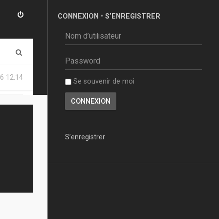
CONNEXION
•
S’ENREGISTRER
R
e
6 12:14
Se souvenir de moi
c
h
e
r
S’enregistrer
c
h
e
r