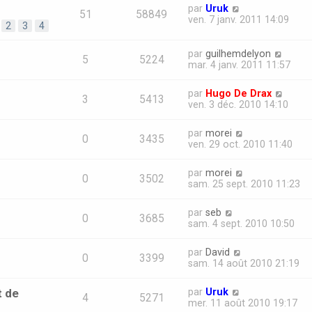
par
Uruk
51
58849
ven. 7 janv. 2011 14:09
2
3
4
par
guilhemdelyon
5
5224
mar. 4 janv. 2011 11:57
par
Hugo De Drax
3
5413
ven. 3 déc. 2010 14:10
par
morei
0
3435
ven. 29 oct. 2010 11:40
par
morei
0
3502
sam. 25 sept. 2010 11:23
par
seb
0
3685
sam. 4 sept. 2010 10:50
par
David
0
3399
sam. 14 août 2010 21:19
t de
par
Uruk
4
5271
mer. 11 août 2010 19:17