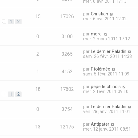
mer. 6 avr. 2011 17:13
par
Christian
15
17026
mer. 6 avr. 2011 12:02
1
2
par
morei
0
3100
mer. 2 mars 2011 17:12
par
Le dernier Paladin
2
3265
sam. 26 févr. 2011 14:38
par
Ptolémée
1
4152
sam. 5 févr. 2011 11:09
par
pépé le chinois
18
17802
mer. 2 févr. 2011 09:10
1
2
par
Le dernier Paladin
0
3754
ven. 28 janv. 2011 11:01
par
Antipater
13
12175
mer. 12 janv. 2011 08:51