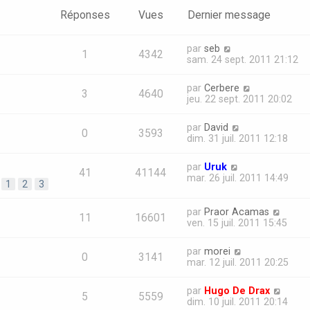
Réponses
Vues
Dernier message
par
seb
1
4342
sam. 24 sept. 2011 21:12
par
Cerbere
3
4640
jeu. 22 sept. 2011 20:02
par
David
0
3593
dim. 31 juil. 2011 12:18
par
Uruk
41
41144
mar. 26 juil. 2011 14:49
1
2
3
par
Praor Acamas
11
16601
ven. 15 juil. 2011 15:45
par
morei
0
3141
mar. 12 juil. 2011 20:25
par
Hugo De Drax
5
5559
dim. 10 juil. 2011 20:14