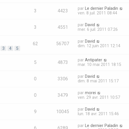
par
Le dernier Paladin
3
4423
ven. 8 juil. 2011 08:44
par
David
3
4551
mer. 6 juil. 2011 07:26
par
David
62
56707
dim. 12 juin 2011 12:14
3
4
5
par
Antipater
5
4873
mar. 10 mai 2011 18:15
par
David
0
3306
dim. 8 mai 2011 15:17
par
morei
0
3479
ven. 29 avr. 2011 10:57
par
David
9
10045
lun. 18 avr. 2011 15:46
par
Le dernier Paladin
6
6289