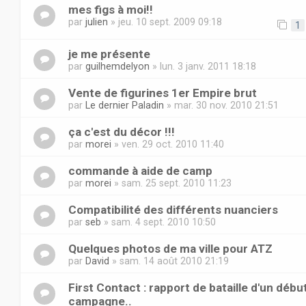
mes figs à moi!!
par
julien
» jeu. 10 sept. 2009 09:18
1
je me présente
par
guilhemdelyon
» lun. 3 janv. 2011 18:18
Vente de figurines 1er Empire brut
par
Le dernier Paladin
» mar. 30 nov. 2010 21:51
ça c'est du décor !!!
par
morei
» ven. 29 oct. 2010 11:40
commande à aide de camp
par
morei
» sam. 25 sept. 2010 11:23
Compatibilité des différents nuanciers
par
seb
» sam. 4 sept. 2010 10:50
Quelques photos de ma ville pour ATZ
par
David
» sam. 14 août 2010 21:19
First Contact : rapport de bataille d'un débu
campagne..