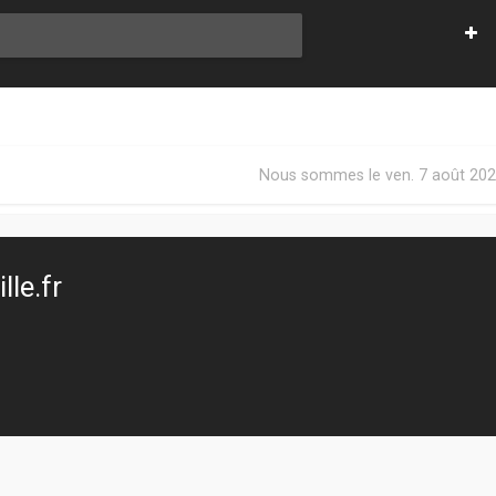
Nous sommes le ven. 7 août 202
le.fr