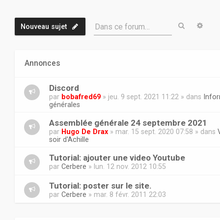
Recherch
Rech
Dans ce forum…
Nouveau sujet
Annonces
Discord
par
bobafred69
» jeu. 9 sept. 2021 11:22 » dans
Info
générales
Assemblée générale 24 septembre 2021
par
Hugo De Drax
» mar. 15 sept. 2020 07:58 » dans
soir d'Achille
Tutorial: ajouter une video Youtube
par
Cerbere
» lun. 12 nov. 2012 10:55
Tutorial: poster sur le site.
par
Cerbere
» mar. 8 févr. 2011 22:03