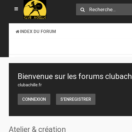
INDEX DU FORUM
SECTION JEUX
ATELIER & CRÉATION
Bienvenue sur les forums clubachil
clubachille.fr
CONNEXION
S’ENREGISTRER
Atelier & création