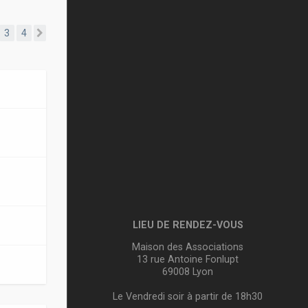
3
4
ente
Suivante
LIEU DE RENDEZ-VOUS
Maison des Associations
13 rue Antoine Fonlupt
69008 Lyon
Le Vendredi soir à partir de 18h30