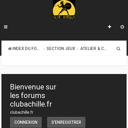
R
INDEX DU FORUM
SECTION JEUX
ATELIER & CRÉATION
e
c
h
e
Bienvenue sur
r
les forums
c
clubachille.fr
h
clubachille.fr
e
CONNEXION
S’ENREGISTRER