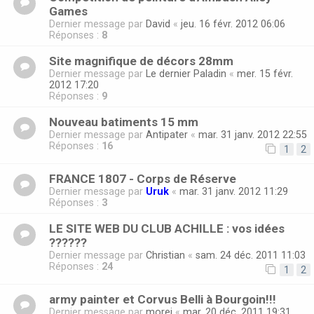
Games
Dernier message par
David
«
jeu. 16 févr. 2012 06:06
Réponses :
8
Site magnifique de décors 28mm
Dernier message par
Le dernier Paladin
«
mer. 15 févr.
2012 17:20
Réponses :
9
Nouveau batiments 15 mm
Dernier message par
Antipater
«
mar. 31 janv. 2012 22:55
Réponses :
16
1
2
FRANCE 1807 - Corps de Réserve
Dernier message par
Uruk
«
mar. 31 janv. 2012 11:29
Réponses :
3
LE SITE WEB DU CLUB ACHILLE : vos idées
??????
Dernier message par
Christian
«
sam. 24 déc. 2011 11:03
Réponses :
24
1
2
army painter et Corvus Belli à Bourgoin!!!
Dernier message par
morei
«
mar. 20 déc. 2011 19:31