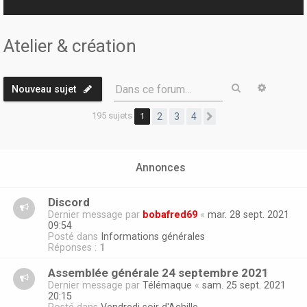
r
Atelier & création
Rechercher
Recherc
Dans ce forum…
Nouveau sujet
195 sujets
1
2
3
4
Suivante
Annonces
Discord
Dernier message par
bobafred69
«
mar. 28 sept. 2021
09:54
Posté dans
Informations générales
Réponses :
1
Assemblée générale 24 septembre 2021
Dernier message par
Télémaque
«
sam. 25 sept. 2021
20:15