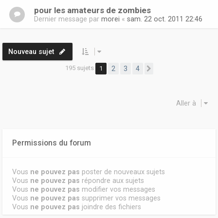
pour les amateurs de zombies
Dernier message par
morei
«
sam. 22 oct. 2011 22:46
Nouveau sujet
195 sujets
1
2
3
4
Suivante
Aller à
Permissions du forum
Vous
ne pouvez pas
poster de nouveaux sujets
Vous
ne pouvez pas
répondre aux sujets
Vous
ne pouvez pas
modifier vos messages
Vous
ne pouvez pas
supprimer vos messages
Vous
ne pouvez pas
joindre des fichiers