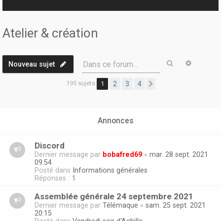
r
Atelier & création
Rechercher
Recherc
Dans ce forum…
Nouveau sujet
195 sujets
1
2
3
4
Suivante
Annonces
Discord
Dernier message par
bobafred69
«
mar. 28 sept. 2021
09:54
Posté dans
Informations générales
Réponses :
1
Assemblée générale 24 septembre 2021
Dernier message par
Télémaque
«
sam. 25 sept. 2021
20:15