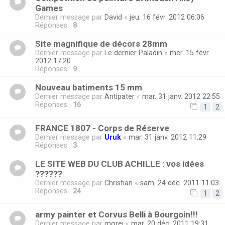
Games
Dernier message par
David
«
jeu. 16 févr. 2012 06:06
Réponses :
8
Site magnifique de décors 28mm
Dernier message par
Le dernier Paladin
«
mer. 15 févr.
2012 17:20
Réponses :
9
Nouveau batiments 15 mm
Dernier message par
Antipater
«
mar. 31 janv. 2012 22:55
Réponses :
16
1
2
FRANCE 1807 - Corps de Réserve
Dernier message par
Uruk
«
mar. 31 janv. 2012 11:29
Réponses :
3
LE SITE WEB DU CLUB ACHILLE : vos idées
??????
Dernier message par
Christian
«
sam. 24 déc. 2011 11:03
Réponses :
24
1
2
army painter et Corvus Belli à Bourgoin!!!
Dernier message par
morei
«
mar. 20 déc. 2011 19:31