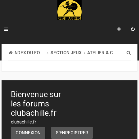
R
INDEX DU FORUM
SECTION JEUX
ATELIER & CRÉATION
e
c
h
e
Bienvenue sur
r
les forums
c
clubachille.fr
h
clubachille.fr
e
CONNEXION
S’ENREGISTRER