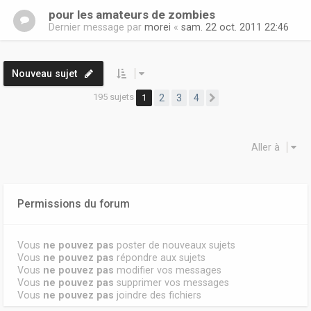
pour les amateurs de zombies
Dernier message par
morei
«
sam. 22 oct. 2011 22:46
Nouveau sujet
195 sujets
1
2
3
4
Suivante
Aller à
Permissions du forum
Vous
ne pouvez pas
poster de nouveaux sujets
Vous
ne pouvez pas
répondre aux sujets
Vous
ne pouvez pas
modifier vos messages
Vous
ne pouvez pas
supprimer vos messages
Vous
ne pouvez pas
joindre des fichiers