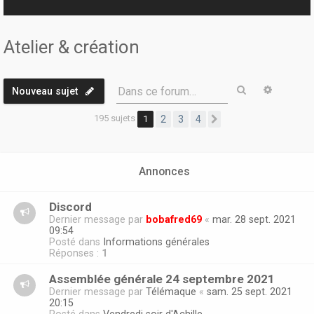
r
Atelier & création
Rechercher
Recherc
Dans ce forum…
Nouveau sujet
195 sujets
1
2
3
4
Suivante
Annonces
Discord
Dernier message par
bobafred69
«
mar. 28 sept. 2021
09:54
Posté dans
Informations générales
Réponses :
1
Assemblée générale 24 septembre 2021
Dernier message par
Télémaque
«
sam. 25 sept. 2021
20:15