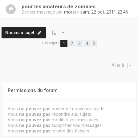
pour les amateurs de zombies
Dernier message par
morei
«
sam. 22 oct. 2011 22:46
Nouveau sujet
195 sujets
1
2
3
4
Suivante
Aller à
Permissions du forum
Vous
ne pouvez pas
poster de nouveaux sujets
Vous
ne pouvez pas
répondre aux sujets
Vous
ne pouvez pas
modifier vos messages
Vous
ne pouvez pas
supprimer vos messages
Vous
ne pouvez pas
joindre des fichiers