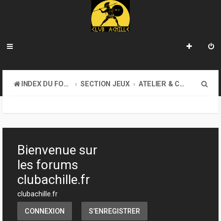
R
INDEX DU FORUM
SECTION JEUX
ATELIER & CRÉATION
e
c
h
e
Bienvenue sur
r
les forums
c
clubachille.fr
h
clubachille.fr
e
CONNEXION
S’ENREGISTRER