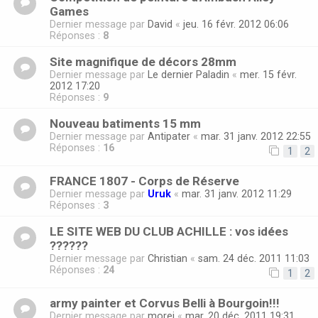
Games
Dernier message par
David
«
jeu. 16 févr. 2012 06:06
Réponses :
8
Site magnifique de décors 28mm
Dernier message par
Le dernier Paladin
«
mer. 15 févr.
2012 17:20
Réponses :
9
Nouveau batiments 15 mm
Dernier message par
Antipater
«
mar. 31 janv. 2012 22:55
Réponses :
16
1
2
FRANCE 1807 - Corps de Réserve
Dernier message par
Uruk
«
mar. 31 janv. 2012 11:29
Réponses :
3
LE SITE WEB DU CLUB ACHILLE : vos idées
??????
Dernier message par
Christian
«
sam. 24 déc. 2011 11:03
Réponses :
24
1
2
army painter et Corvus Belli à Bourgoin!!!
Dernier message par
morei
«
mar. 20 déc. 2011 19:31