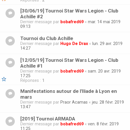
Réponses :
2
[30/06/19] Tournoi Star Wars Legion - Club
Achille #2
Dernier message par
bobafred69
«
mar. 14 mai 2019
09:13
Tournoi du Club Achille
Dernier message par
Hugo De Drax
«
lun. 29 avr. 2019
14:27
[12/05/19] Tournoi Star Wars Legion - Club
Achille #1
Dernier message par
bobafred69
«
sam. 20 avr. 2019
17:25
Réponses :
1
Manifestations autour de l'Iliade à Lyon en
mars
Dernier message par
Praor Acamas
«
jeu. 28 févr. 2019
13:47
[2019] Tournoi ARMADA
Dernier message par
bobafred69
«
ven. 8 févr. 2019
11:25