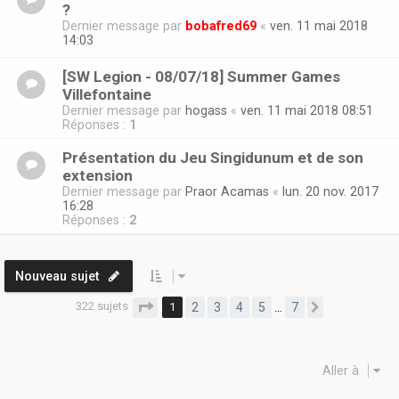
?
Dernier message par
bobafred69
«
ven. 11 mai 2018
14:03
[SW Legion - 08/07/18] Summer Games
Villefontaine
Dernier message par
hogass
«
ven. 11 mai 2018 08:51
Réponses :
1
Présentation du Jeu Singidunum et de son
extension
Dernier message par
Praor Acamas
«
lun. 20 nov. 2017
16:28
Réponses :
2
Nouveau sujet
322 sujets
Page
1
sur
7
1
2
3
4
5
7
…
Suivante
Aller à