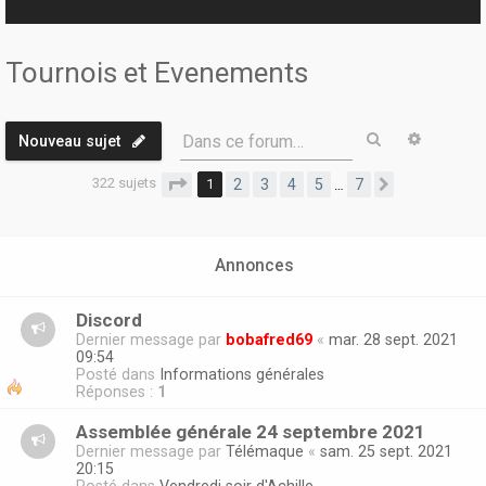
r
Tournois et Evenements
Rechercher
Recherc
Dans ce forum…
Nouveau sujet
322 sujets
Page
1
sur
7
1
2
3
4
5
7
…
Suivante
Annonces
Discord
Dernier message par
bobafred69
«
mar. 28 sept. 2021
09:54
Posté dans
Informations générales
Réponses :
1
Assemblée générale 24 septembre 2021
Dernier message par
Télémaque
«
sam. 25 sept. 2021
20:15