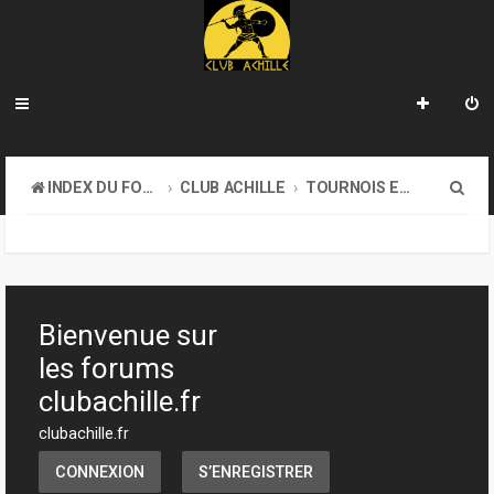
R
INDEX DU FORUM
CLUB ACHILLE
TOURNOIS ET EVENEMENTS
e
c
h
e
Bienvenue sur
r
les forums
c
clubachille.fr
h
clubachille.fr
e
CONNEXION
S’ENREGISTRER