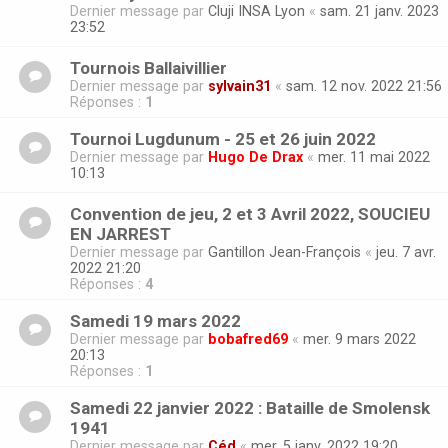
Dernier message par
Cluji INSA Lyon
«
sam. 21 janv. 2023
23:52
Tournois Ballaivillier
Dernier message par
sylvain31
«
sam. 12 nov. 2022 21:56
Réponses :
1
Tournoi Lugdunum - 25 et 26 juin 2022
Dernier message par
Hugo De Drax
«
mer. 11 mai 2022
10:13
Convention de jeu, 2 et 3 Avril 2022, SOUCIEU
EN JARREST
Dernier message par
Gantillon Jean-François
«
jeu. 7 avr.
2022 21:20
Réponses :
4
Samedi 19 mars 2022
Dernier message par
bobafred69
«
mer. 9 mars 2022
20:13
Réponses :
1
Samedi 22 janvier 2022 : Bataille de Smolensk
1941
Dernier message par
Céd
«
mer. 5 janv. 2022 19:20