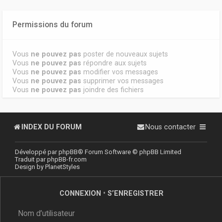
Permissions du forum
Vous
ne pouvez pas
poster de nouveaux sujets
Vous
ne pouvez pas
répondre aux sujets
Vous
ne pouvez pas
modifier vos messages
Vous
ne pouvez pas
supprimer vos messages
Vous
ne pouvez pas
joindre des fichiers
INDEX DU FORUM
Nous contacter
Développé par
phpBB
® Forum Software © phpBB Limited
Traduit par
phpBB-fr.com
Design by
PlanetStyles
CONNEXION
•
S’ENREGISTRER