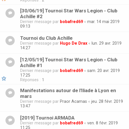
Réponses :
2
[30/06/19] Tournoi Star Wars Legion - Club
Achille #2
Dernier message par
bobafred69
«
mar. 14 mai 2019
09:13
Tournoi du Club Achille
Dernier message par
Hugo De Drax
«
lun. 29 avr. 2019
14:27
[12/05/19] Tournoi Star Wars Legion - Club
Achille #1
Dernier message par
bobafred69
«
sam. 20 avr. 2019
17:25
Réponses :
1
Manifestations autour de l'Iliade à Lyon en
mars
Dernier message par
Praor Acamas
«
jeu. 28 févr. 2019
13:47
[2019] Tournoi ARMADA
Dernier message par
bobafred69
«
ven. 8 févr. 2019
11:25