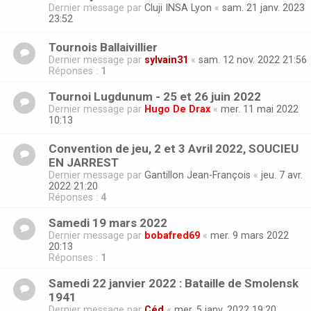
Dernier message par
Cluji INSA Lyon
«
sam. 21 janv. 2023
23:52
Tournois Ballaivillier
Dernier message par
sylvain31
«
sam. 12 nov. 2022 21:56
Réponses :
1
Tournoi Lugdunum - 25 et 26 juin 2022
Dernier message par
Hugo De Drax
«
mer. 11 mai 2022
10:13
Convention de jeu, 2 et 3 Avril 2022, SOUCIEU
EN JARREST
Dernier message par
Gantillon Jean-François
«
jeu. 7 avr.
2022 21:20
Réponses :
4
Samedi 19 mars 2022
Dernier message par
bobafred69
«
mer. 9 mars 2022
20:13
Réponses :
1
Samedi 22 janvier 2022 : Bataille de Smolensk
1941
Dernier message par
Céd
«
mer. 5 janv. 2022 19:20