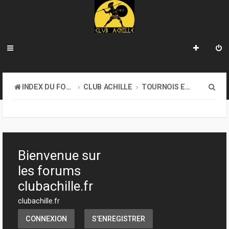
R
INDEX DU FORUM
CLUB ACHILLE
TOURNOIS ET EVENEMENTS
e
c
h
e
Bienvenue sur
r
les forums
c
clubachille.fr
h
clubachille.fr
e
CONNEXION
S’ENREGISTRER