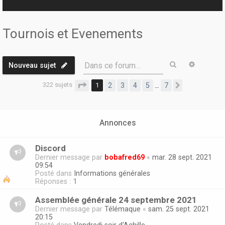
r
Tournois et Evenements
Rechercher
Recherc
Dans ce forum…
Nouveau sujet
322 sujets
Page
1
sur
7
1
2
3
4
5
7
…
Suivante
Annonces
Discord
Dernier message par
bobafred69
«
mar. 28 sept. 2021
09:54
Posté dans
Informations générales
Réponses :
1
Assemblée générale 24 septembre 2021
Dernier message par
Télémaque
«
sam. 25 sept. 2021
20:15