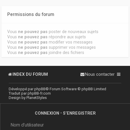
Permissions du forum
Vous
ne pouvez pas
poster de nouveaux sujets
Vous
ne pouvez pas
répondre aux sujets
Vous
ne pouvez pas
modifier vos messages
Vous
ne pouvez pas
supprimer vos messages
Vous
ne pouvez pas
joindre des fichiers
INDEX DU FORUM
Nous contacter
Développé par
phpBB
® Forum Software © phpBB Limited
Traduit par
phpBB-fr.com
Design by
PlanetStyles
CONNEXION
•
S’ENREGISTRER