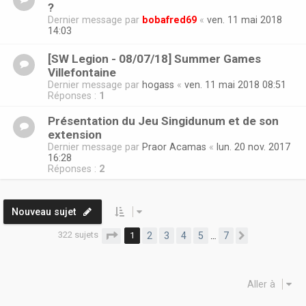
?
Dernier message par
bobafred69
«
ven. 11 mai 2018
14:03
[SW Legion - 08/07/18] Summer Games
Villefontaine
Dernier message par
hogass
«
ven. 11 mai 2018 08:51
Réponses :
1
Présentation du Jeu Singidunum et de son
extension
Dernier message par
Praor Acamas
«
lun. 20 nov. 2017
16:28
Réponses :
2
Nouveau sujet
322 sujets
Page
1
sur
7
1
2
3
4
5
7
…
Suivante
Aller à