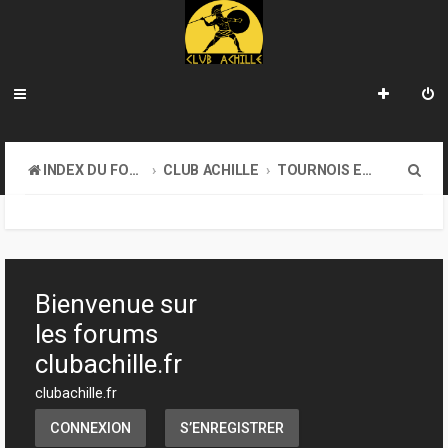
R
INDEX DU FORUM
CLUB ACHILLE
TOURNOIS ET EVENEMENTS
e
c
h
e
Bienvenue sur
r
les forums
c
clubachille.fr
h
clubachille.fr
e
CONNEXION
S’ENREGISTRER