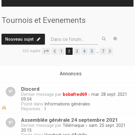
r
Tournois et Evenements
Rechercher
Recherc
Dans ce forum…
Nouveau sujet
322 sujets
Page
2
sur
7
1
2
3
4
5
7
…
Précédente
Suivante
Annonces
Discord
Dernier message par
bobafred69
«
mar. 28 sept. 2021
09:54
Posté dans
Informations générales
Réponses :
1
Assemblée générale 24 septembre 2021
Dernier message par
Télémaque
«
sam. 25 sept. 2021
20:15