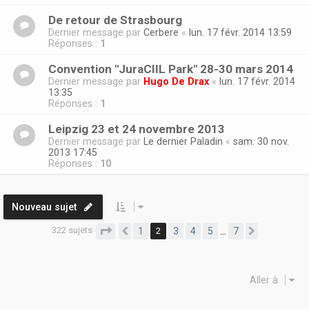
De retour de Strasbourg
Dernier message par
Cerbere
«
lun. 17 févr. 2014 13:59
Réponses :
1
Convention "JuraCIIL Park" 28-30 mars 2014
Dernier message par
Hugo De Drax
«
lun. 17 févr. 2014
13:35
Réponses :
1
Leipzig 23 et 24 novembre 2013
Dernier message par
Le dernier Paladin
«
sam. 30 nov.
2013 17:45
Réponses :
10
Nouveau sujet
322 sujets
Page
2
sur
7
1
2
3
4
5
7
…
Précédente
Suivante
Aller à