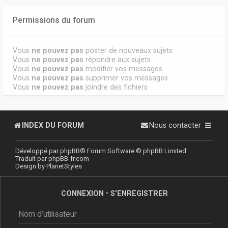
Permissions du forum
Vous
ne pouvez pas
poster de nouveaux sujets
Vous
ne pouvez pas
répondre aux sujets
Vous
ne pouvez pas
modifier vos messages
Vous
ne pouvez pas
supprimer vos messages
Vous
ne pouvez pas
joindre des fichiers
INDEX DU FORUM
Nous contacter
Développé par
phpBB
® Forum Software © phpBB Limited
Traduit par
phpBB-fr.com
Design by
PlanetStyles
CONNEXION
•
S’ENREGISTRER