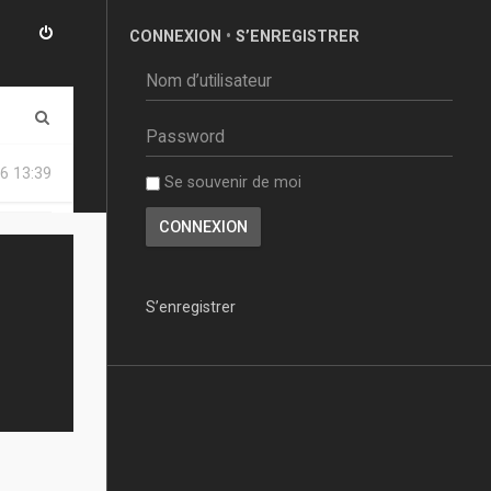
CONNEXION
•
S’ENREGISTRER
R
e
6 13:39
Se souvenir de moi
c
h
e
r
S’enregistrer
c
h
e
r