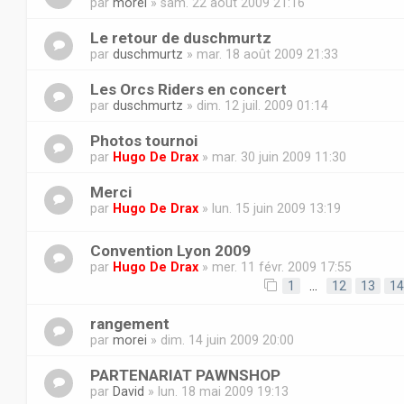
par
morei
» sam. 22 août 2009 21:16
Le retour de duschmurtz
par
duschmurtz
» mar. 18 août 2009 21:33
Les Orcs Riders en concert
par
duschmurtz
» dim. 12 juil. 2009 01:14
Photos tournoi
par
Hugo De Drax
» mar. 30 juin 2009 11:30
Merci
par
Hugo De Drax
» lun. 15 juin 2009 13:19
Convention Lyon 2009
par
Hugo De Drax
» mer. 11 févr. 2009 17:55
1
…
12
13
14
rangement
par
morei
» dim. 14 juin 2009 20:00
PARTENARIAT PAWNSHOP
par
David
» lun. 18 mai 2009 19:13