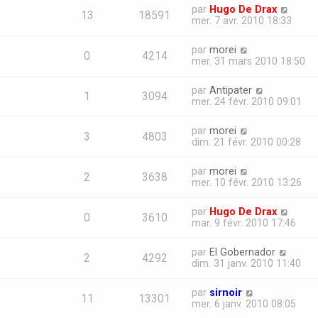
par
Hugo De Drax
13
18591
mer. 7 avr. 2010 18:33
par
morei
0
4214
mer. 31 mars 2010 18:50
par
Antipater
1
3094
mer. 24 févr. 2010 09:01
par
morei
3
4803
dim. 21 févr. 2010 00:28
par
morei
2
3638
mer. 10 févr. 2010 13:26
par
Hugo De Drax
0
3610
mar. 9 févr. 2010 17:46
par
El Gobernador
2
4292
dim. 31 janv. 2010 11:40
par
sirnoir
11
13301
mer. 6 janv. 2010 08:05