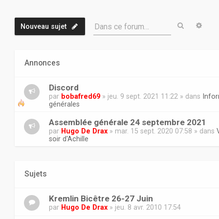
Recherch
Rech
Dans ce forum…
Nouveau sujet
Annonces
Discord
par
bobafred69
» jeu. 9 sept. 2021 11:22 » dans
Info
générales
Assemblée générale 24 septembre 2021
par
Hugo De Drax
» mar. 15 sept. 2020 07:58 » dans
soir d'Achille
Sujets
Kremlin Bicêtre 26-27 Juin
par
Hugo De Drax
» jeu. 8 avr. 2010 17:54