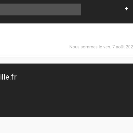
Nous sommes le ven. 7 août 202
le.fr