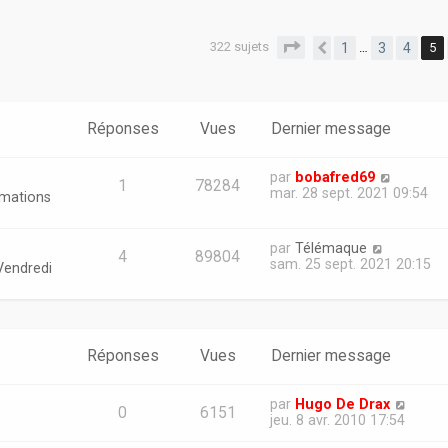
322 sujets
Page
5
sur
7
1
3
4
5
…
er
erche avancée
Précédente
Réponses
Vues
Dernier message
par
bobafred69
1
78284
mar. 28 sept. 2021 09:54
rmations
par
Télémaque
4
89804
sam. 25 sept. 2021 20:15
Vendredi
Réponses
Vues
Dernier message
par
Hugo De Drax
0
6151
jeu. 8 avr. 2010 17:54