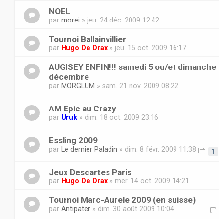
NOEL
par
morei
» jeu. 24 déc. 2009 12:42
Tournoi Ballainvillier
par
Hugo De Drax
» jeu. 15 oct. 2009 16:17
AUGISEY ENFIN!!! samedi 5 ou/et dimanche 
décembre
par
MORGLUM
» sam. 21 nov. 2009 08:22
AM Epic au Crazy
par
Uruk
» dim. 18 oct. 2009 23:16
Essling 2009
par
Le dernier Paladin
» dim. 8 févr. 2009 11:38
1
Jeux Descartes Paris
par
Hugo De Drax
» mer. 14 oct. 2009 14:21
Tournoi Marc-Aurele 2009 (en suisse)
par
Antipater
» dim. 30 août 2009 10:04