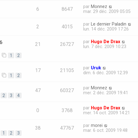
par
Monnez
6
8647
mar. 29 déc. 2009 05:05
par
Le dernier Paladin
2
4015
lun. 14 déc. 2009 17:26
6
par
Hugo De Drax
21
26727
lun. 7 déc. 2009 10:23
1
2
par
Uruk
17
21105
dim. 6 déc. 2009 12:39
1
2
par
Monnez
47
60327
mer. 2 déc. 2009 19:41
2
3
4
par
Hugo De Drax
0
3768
mer. 14 oct. 2009 14:21
par
morei
38
47767
mar. 6 oct. 2009 19:48
1
2
3