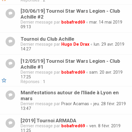
Réponses :
2
[30/06/19] Tournoi Star Wars Legion - Club
Achille #2
Dernier message par
bobafred69
«
mar. 14 mai 2019
09:13
Tournoi du Club Achille
Dernier message par
Hugo De Drax
«
lun. 29 avr. 2019
14:27
[12/05/19] Tournoi Star Wars Legion - Club
Achille #1
Dernier message par
bobafred69
«
sam. 20 avr. 2019
17:25
Réponses :
1
Manifestations autour de l'Iliade à Lyon en
mars
Dernier message par
Praor Acamas
«
jeu. 28 févr. 2019
13:47
[2019] Tournoi ARMADA
Dernier message par
bobafred69
«
ven. 8 févr. 2019
11:25