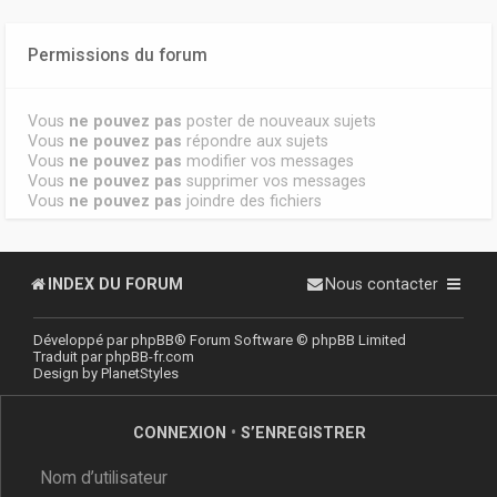
Permissions du forum
Vous
ne pouvez pas
poster de nouveaux sujets
Vous
ne pouvez pas
répondre aux sujets
Vous
ne pouvez pas
modifier vos messages
Vous
ne pouvez pas
supprimer vos messages
Vous
ne pouvez pas
joindre des fichiers
INDEX DU FORUM
Nous contacter
Développé par
phpBB
® Forum Software © phpBB Limited
Traduit par
phpBB-fr.com
Design by
PlanetStyles
CONNEXION
•
S’ENREGISTRER