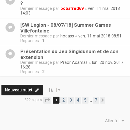
?
Dernier message par
bobafred69
«
ven. 11 mai 2018
14:03
[SW Legion - 08/07/18] Summer Games
Villefontaine
Dernier message par
hogass
«
ven. 11 mai 2018 08:51
Réponses :
1
Présentation du Jeu Singidunum et de son
extension
Dernier message par
Praor Acamas
«
lun. 20 nov. 2017
16:28
Réponses :
2
Nouveau sujet
322 sujets
Page
1
sur
7
1
2
3
4
5
7
…
Suivante
Aller à