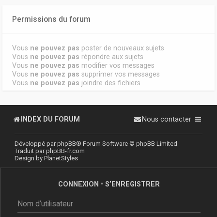
Permissions du forum
Vous
ne pouvez pas
poster de nouveaux sujets
Vous
ne pouvez pas
répondre aux sujets
Vous
ne pouvez pas
modifier vos messages
Vous
ne pouvez pas
supprimer vos messages
Vous
ne pouvez pas
joindre des fichiers
INDEX DU FORUM
Nous contacter
Développé par
phpBB
® Forum Software © phpBB Limited
Traduit par
phpBB-fr.com
Design by
PlanetStyles
CONNEXION
•
S’ENREGISTRER