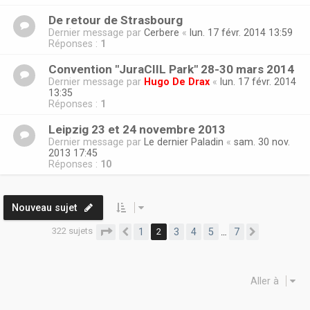
De retour de Strasbourg
Dernier message par
Cerbere
«
lun. 17 févr. 2014 13:59
Réponses :
1
Convention "JuraCIIL Park" 28-30 mars 2014
Dernier message par
Hugo De Drax
«
lun. 17 févr. 2014
13:35
Réponses :
1
Leipzig 23 et 24 novembre 2013
Dernier message par
Le dernier Paladin
«
sam. 30 nov.
2013 17:45
Réponses :
10
Nouveau sujet
322 sujets
Page
2
sur
7
1
2
3
4
5
7
…
Précédente
Suivante
Aller à