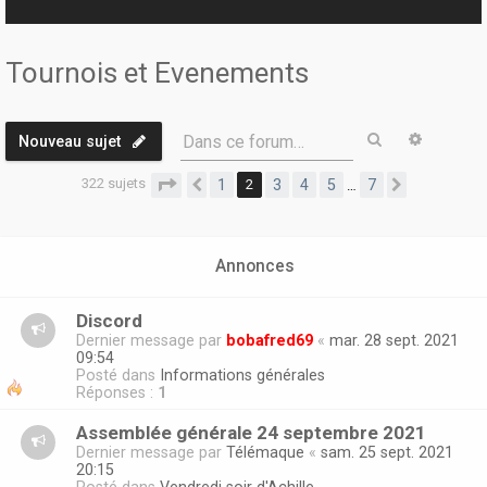
r
Tournois et Evenements
Rechercher
Recherc
Dans ce forum…
Nouveau sujet
322 sujets
Page
2
sur
7
1
2
3
4
5
7
…
Précédente
Suivante
Annonces
Discord
Dernier message par
bobafred69
«
mar. 28 sept. 2021
09:54
Posté dans
Informations générales
Réponses :
1
Assemblée générale 24 septembre 2021
Dernier message par
Télémaque
«
sam. 25 sept. 2021
20:15