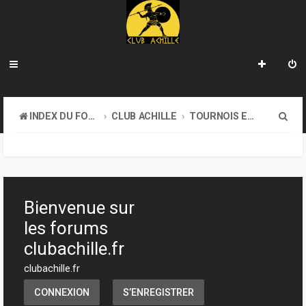
R
INDEX DU FORUM
CLUB ACHILLE
TOURNOIS ET EVENEMENTS
e
c
h
e
Bienvenue sur
r
les forums
c
clubachille.fr
h
clubachille.fr
e
CONNEXION
S’ENREGISTRER