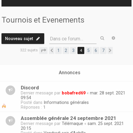
r
Tournois et Evenements
Rechercher
Recherc
Dans ce forum…
Nouveau sujet
322 sujets
Page
4
sur
7
1
2
3
4
5
6
7
Précédente
Suivante
Annonces
Discord
Dernier message par
bobafred69
«
mar. 28 sept. 2021
09:54
Posté dans
Informations générales
Réponses :
1
Assemblée générale 24 septembre 2021
Dernier message par
Télémaque
«
sam. 25 sept. 2021
20:15