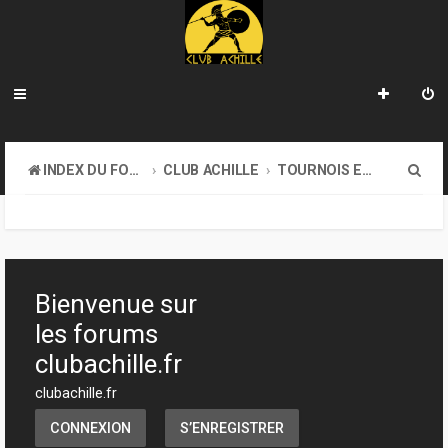
R
INDEX DU FORUM
CLUB ACHILLE
TOURNOIS ET EVENEMENTS
e
c
h
e
Bienvenue sur
r
les forums
c
clubachille.fr
h
clubachille.fr
e
CONNEXION
S’ENREGISTRER