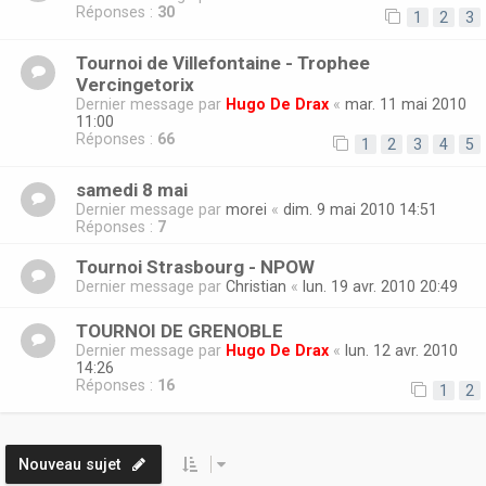
Réponses :
30
1
2
3
Tournoi de Villefontaine - Trophee
Vercingetorix
Dernier message par
Hugo De Drax
«
mar. 11 mai 2010
11:00
Réponses :
66
1
2
3
4
5
samedi 8 mai
Dernier message par
morei
«
dim. 9 mai 2010 14:51
Réponses :
7
Tournoi Strasbourg - NPOW
Dernier message par
Christian
«
lun. 19 avr. 2010 20:49
TOURNOI DE GRENOBLE
Dernier message par
Hugo De Drax
«
lun. 12 avr. 2010
14:26
Réponses :
16
1
2
Nouveau sujet