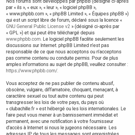
Nos forums sont développés par phpBB (désigné ci-après
par « ils », « eux », « leur », « logiciel phpBB »,
« www.phpbb.com », « phpBB Limited », « Équipes phpBB »)
qui est un script libre de forum, déclaré sous la licence «
GNU General Public License v2
» (désigné ci-après par
« GPL ») et qui peut être téléchargé depuis
www.phpbb.com
. Le logiciel phpBB facilite seulement les
discussions sur Internet. phpBB Limited n’est pas
responsable de ce que nous acceptons ou n’acceptons
pas comme contenu ou conduite permis. Pour de plus
amples informations au sujet de phpBB, veuillez consulter :
https://www.phpbb.com/
.
Vous acceptez de ne pas publier de contenu abusif,
obscène, vulgaire, diffamatoire, choquant, menaçant, à
caractère sexuel ou tout autre contenu qui peut
transgresser les lois de votre pays, du pays où
« clubachille.fr » est hébergé ou les lois internationales. Le
faire peut vous mener à un bannissement immédiat et
permanent, avec une notification à votre fournisseur
d’accès à Internet si nous le jugeons nécessaire. Les
adresses IP de tous les messages sont enregistrées