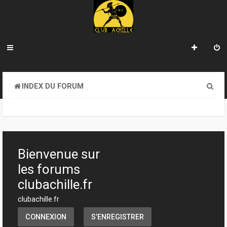
R
INDEX DU FORUM
e
c
h
e
Bienvenue sur
r
les forums
c
clubachille.fr
h
clubachille.fr
e
CONNEXION
S’ENREGISTRER