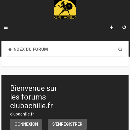
R
INDEX DU FORUM
e
c
h
e
Bienvenue sur
r
les forums
c
clubachille.fr
h
clubachille.fr
e
CONNEXION
S’ENREGISTRER