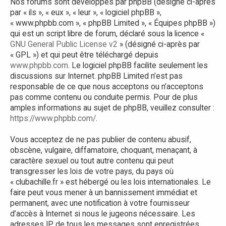
Nos forums sont développés par phpBB (désigné ci-après
par « ils », « eux », « leur », « logiciel phpBB »,
« www.phpbb.com », « phpBB Limited », « Équipes phpBB »)
qui est un script libre de forum, déclaré sous la licence «
GNU General Public License v2
» (désigné ci-après par
« GPL ») et qui peut être téléchargé depuis
www.phpbb.com
. Le logiciel phpBB facilite seulement les
discussions sur Internet. phpBB Limited n’est pas
responsable de ce que nous acceptons ou n’acceptons
pas comme contenu ou conduite permis. Pour de plus
amples informations au sujet de phpBB, veuillez consulter :
https://www.phpbb.com/
.
Vous acceptez de ne pas publier de contenu abusif,
obscène, vulgaire, diffamatoire, choquant, menaçant, à
caractère sexuel ou tout autre contenu qui peut
transgresser les lois de votre pays, du pays où
« clubachille.fr » est hébergé ou les lois internationales. Le
faire peut vous mener à un bannissement immédiat et
permanent, avec une notification à votre fournisseur
d’accès à Internet si nous le jugeons nécessaire. Les
adresses IP de tous les messages sont enregistrées