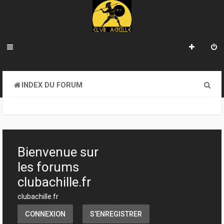
R
INDEX DU FORUM
e
c
h
e
Bienvenue sur
r
les forums
c
clubachille.fr
h
clubachille.fr
e
CONNEXION
S’ENREGISTRER