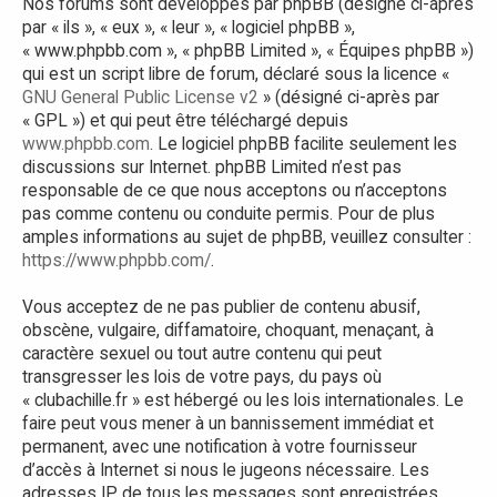
Nos forums sont développés par phpBB (désigné ci-après
par « ils », « eux », « leur », « logiciel phpBB »,
« www.phpbb.com », « phpBB Limited », « Équipes phpBB »)
qui est un script libre de forum, déclaré sous la licence «
GNU General Public License v2
» (désigné ci-après par
« GPL ») et qui peut être téléchargé depuis
www.phpbb.com
. Le logiciel phpBB facilite seulement les
discussions sur Internet. phpBB Limited n’est pas
responsable de ce que nous acceptons ou n’acceptons
pas comme contenu ou conduite permis. Pour de plus
amples informations au sujet de phpBB, veuillez consulter :
https://www.phpbb.com/
.
Vous acceptez de ne pas publier de contenu abusif,
obscène, vulgaire, diffamatoire, choquant, menaçant, à
caractère sexuel ou tout autre contenu qui peut
transgresser les lois de votre pays, du pays où
« clubachille.fr » est hébergé ou les lois internationales. Le
faire peut vous mener à un bannissement immédiat et
permanent, avec une notification à votre fournisseur
d’accès à Internet si nous le jugeons nécessaire. Les
adresses IP de tous les messages sont enregistrées