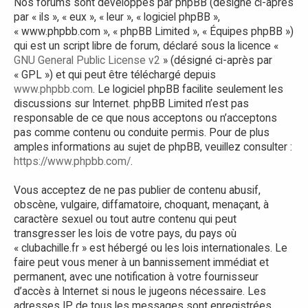
Nos forums sont développés par phpBB (désigné ci-après
par « ils », « eux », « leur », « logiciel phpBB »,
« www.phpbb.com », « phpBB Limited », « Équipes phpBB »)
qui est un script libre de forum, déclaré sous la licence «
GNU General Public License v2
» (désigné ci-après par
« GPL ») et qui peut être téléchargé depuis
www.phpbb.com
. Le logiciel phpBB facilite seulement les
discussions sur Internet. phpBB Limited n’est pas
responsable de ce que nous acceptons ou n’acceptons
pas comme contenu ou conduite permis. Pour de plus
amples informations au sujet de phpBB, veuillez consulter :
https://www.phpbb.com/
.
Vous acceptez de ne pas publier de contenu abusif,
obscène, vulgaire, diffamatoire, choquant, menaçant, à
caractère sexuel ou tout autre contenu qui peut
transgresser les lois de votre pays, du pays où
« clubachille.fr » est hébergé ou les lois internationales. Le
faire peut vous mener à un bannissement immédiat et
permanent, avec une notification à votre fournisseur
d’accès à Internet si nous le jugeons nécessaire. Les
adresses IP de tous les messages sont enregistrées