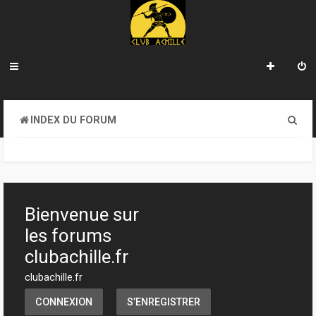
R
INDEX DU FORUM
e
c
h
e
Bienvenue sur
r
les forums
c
clubachille.fr
h
clubachille.fr
e
CONNEXION
S’ENREGISTRER