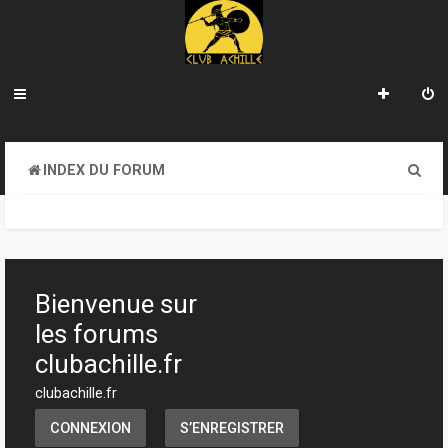
R
INDEX DU FORUM
e
c
h
e
Bienvenue sur
r
les forums
c
clubachille.fr
h
clubachille.fr
e
CONNEXION
S’ENREGISTRER