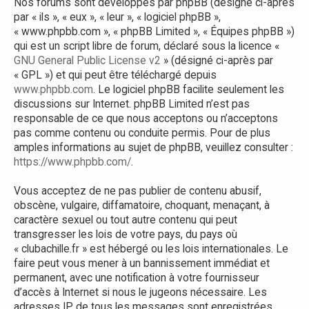
Nos forums sont développés par phpBB (désigné ci-après
par « ils », « eux », « leur », « logiciel phpBB »,
« www.phpbb.com », « phpBB Limited », « Équipes phpBB »)
qui est un script libre de forum, déclaré sous la licence «
GNU General Public License v2
» (désigné ci-après par
« GPL ») et qui peut être téléchargé depuis
www.phpbb.com
. Le logiciel phpBB facilite seulement les
discussions sur Internet. phpBB Limited n’est pas
responsable de ce que nous acceptons ou n’acceptons
pas comme contenu ou conduite permis. Pour de plus
amples informations au sujet de phpBB, veuillez consulter :
https://www.phpbb.com/
.
Vous acceptez de ne pas publier de contenu abusif,
obscène, vulgaire, diffamatoire, choquant, menaçant, à
caractère sexuel ou tout autre contenu qui peut
transgresser les lois de votre pays, du pays où
« clubachille.fr » est hébergé ou les lois internationales. Le
faire peut vous mener à un bannissement immédiat et
permanent, avec une notification à votre fournisseur
d’accès à Internet si nous le jugeons nécessaire. Les
adresses IP de tous les messages sont enregistrées