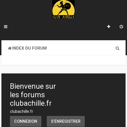
R
INDEX DU FORUM
e
c
h
e
Bienvenue sur
r
les forums
c
clubachille.fr
h
clubachille.fr
e
CONNEXION
S’ENREGISTRER