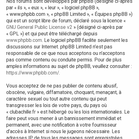
Nos forums sont développés par phpBB (désigné ci-après
par « ils », « eux », « leur », « logiciel phpBB »,
« www.phpbb.com », « phpBB Limited », « Équipes phpBB »)
qui est un script libre de forum, déclaré sous la licence «
GNU General Public License v2
» (désigné ci-après par
« GPL ») et qui peut être téléchargé depuis
www.phpbb.com
. Le logiciel phpBB facilite seulement les
discussions sur Internet. phpBB Limited n’est pas
responsable de ce que nous acceptons ou n’acceptons
pas comme contenu ou conduite permis. Pour de plus
amples informations au sujet de phpBB, veuillez consulter :
https://www.phpbb.com/
.
Vous acceptez de ne pas publier de contenu abusif,
obscène, vulgaire, diffamatoire, choquant, menaçant, à
caractère sexuel ou tout autre contenu qui peut
transgresser les lois de votre pays, du pays où
« clubachille.fr » est hébergé ou les lois internationales. Le
faire peut vous mener à un bannissement immédiat et
permanent, avec une notification à votre fournisseur
d’accès à Internet si nous le jugeons nécessaire. Les
adresses IP de tous les messages sont enregistrées