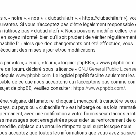
, « notre », « nos », « clubachille.fr », « https://clubachille.fr »), v
uivantes. Si vous n’acceptez pas d’être légalement responsable
n’utilisez pas « clubachille.fr ». Nous pouvons modifier celles-ci 
n soyez informé, bien qu’il soit prudent de vérifier régulièremen
ubachille.fr » alors que des changements ont été effectués, vous
coulant des mises à jour et/ou modifications.
 « ils », « eux », « leur », « logiciel phpBB », « www.phpbb.com 
bre de forum, déclaré sous la licence «
GNU General Public Licens
é depuis
www.phpbb.com
. Le logiciel phpBB facilite seulement les
onsable de ce que nous acceptons ou n’acceptons pas comme con
ujet de phpBB, veuillez consulter :
https://www.phpbb.com/
.
ne, vulgaire, diffamatoire, choquant, menaçant, à caractère sexu
ays, du pays où « clubachille.fr » est hébergé ou les lois internati
ermanent, avec une notification à votre fournisseur d’accès à Int
 les messages sont enregistrées pour aider au renforcement de 
 modifie, déplace ou verrouille n’importe quel sujet lorsque nous
ous acceptez que toutes les informations que vous avez saisies