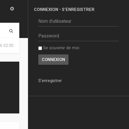
CONNEXION
•
S’ENREGISTRER
R
e
6 02:00
Se souvenir de moi
c
h
e
r
S’enregistrer
c
h
e
r