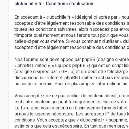
clubachille.fr - Conditions d’utilisation
En accédant à « clubachille.fr » (désigné ci-après par « nous »
acceptez d’être légalement responsable des conditions s
toutes les conditions suivantes, alors n’accédez pas et/ou 
n’importe quel moment et nous ferons tout pour que vous e
celles-ci par vous-même. Si vous continuez d’utiliser « cl
acceptez d’être légalement responsable des conditions dé
Nos forums sont développés par phpBB (désigné ci-après par
« phpBB Limited », « Équipes phpBB ») qui est un script li
(désigné ci-après par « GPL ») et qui peut être télécharg
discussions sur Internet. phpBB Limited n’est pas resp
ou conduite permis. Pour de plus amples informations au s
Vous acceptez de ne pas publier de contenu abusif, obscè
tout autre contenu qui peut transgresser les lois de votre p
Le faire peut vous mener à un bannissement immédiat et p
si nous le jugeons nécessaire. Les adresses IP de tous
conditions. Vous acceptez que « clubachille.fr » supprime,
estimons que cela est nécessaire. En tant que membre, v