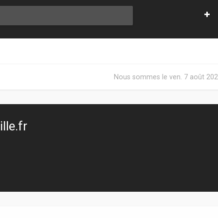
Nous sommes le ven. 7 août 202
le.fr