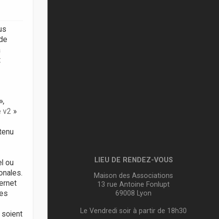
ous
 de
à
t
»,
e v2
»
tenu
LIEU DE RENDEZ-VOUS
el ou
onales.
Maison des Associations
ernet
13 rue Antoine Fonlupt
69008 Lyon
ces
Le Vendredi soir à partir de 18h30
 soient