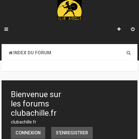
R
INDEX DU FORUM
e
c
h
e
Bienvenue sur
r
les forums
c
clubachille.fr
h
clubachille.fr
e
CONNEXION
S’ENREGISTRER