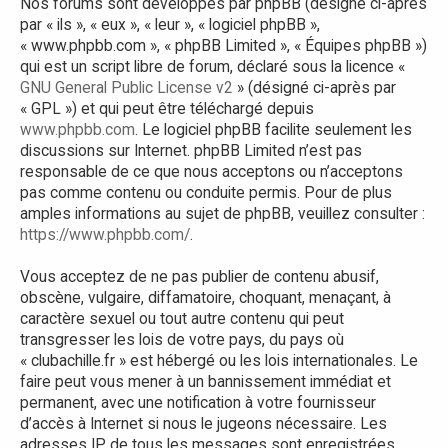
Nos forums sont développés par phpBB (désigné ci-après
par « ils », « eux », « leur », « logiciel phpBB »,
« www.phpbb.com », « phpBB Limited », « Équipes phpBB »)
qui est un script libre de forum, déclaré sous la licence «
GNU General Public License v2
» (désigné ci-après par
« GPL ») et qui peut être téléchargé depuis
www.phpbb.com
. Le logiciel phpBB facilite seulement les
discussions sur Internet. phpBB Limited n’est pas
responsable de ce que nous acceptons ou n’acceptons
pas comme contenu ou conduite permis. Pour de plus
amples informations au sujet de phpBB, veuillez consulter :
https://www.phpbb.com/
.
Vous acceptez de ne pas publier de contenu abusif,
obscène, vulgaire, diffamatoire, choquant, menaçant, à
caractère sexuel ou tout autre contenu qui peut
transgresser les lois de votre pays, du pays où
« clubachille.fr » est hébergé ou les lois internationales. Le
faire peut vous mener à un bannissement immédiat et
permanent, avec une notification à votre fournisseur
d’accès à Internet si nous le jugeons nécessaire. Les
adresses IP de tous les messages sont enregistrées