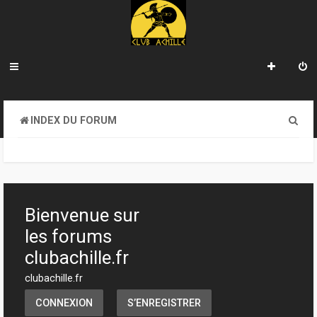
R
INDEX DU FORUM
e
c
h
e
Bienvenue sur
r
les forums
c
clubachille.fr
h
clubachille.fr
e
CONNEXION
S’ENREGISTRER