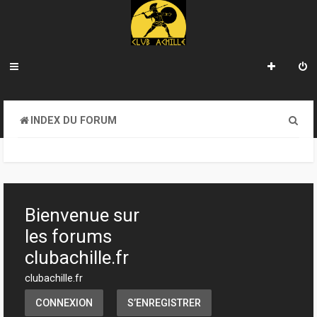
R
INDEX DU FORUM
e
c
h
e
Bienvenue sur
r
les forums
c
clubachille.fr
h
clubachille.fr
e
CONNEXION
S’ENREGISTRER