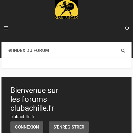
R
INDEX DU FORUM
e
c
h
e
Bienvenue sur
r
les forums
c
clubachille.fr
h
clubachille.fr
e
CONNEXION
S’ENREGISTRER