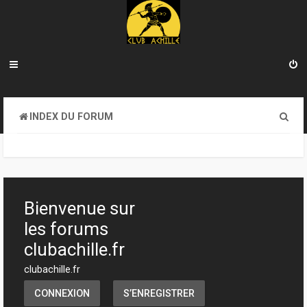
R
INDEX DU FORUM
e
c
h
e
Bienvenue sur
r
les forums
c
clubachille.fr
h
clubachille.fr
e
CONNEXION
S’ENREGISTRER