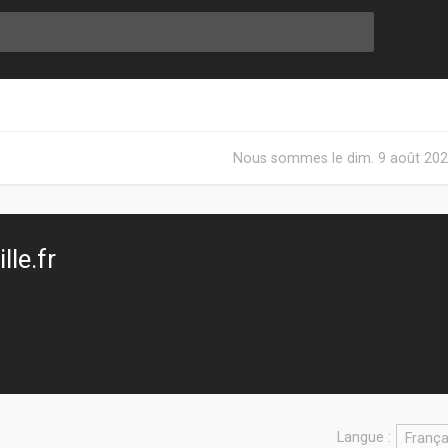
Nous sommes le dim. 9 août 202
le.fr
Langue :