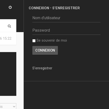
CONNEXION
•
S’ENREGISTRER
R
e
6 15:22
Se souvenir de moi
c
h
e
r
S’enregistrer
c
h
e
r