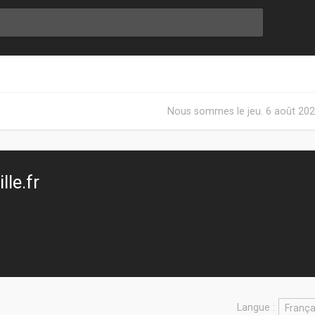
Nous sommes le jeu. 6 août 202
le.fr
Langue :