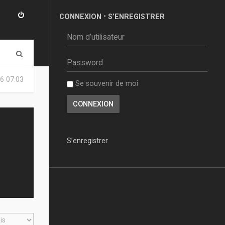
CONNEXION
•
S’ENREGISTRER
R
e
6 07:03
Se souvenir de moi
c
h
e
r
S’enregistrer
c
h
e
r