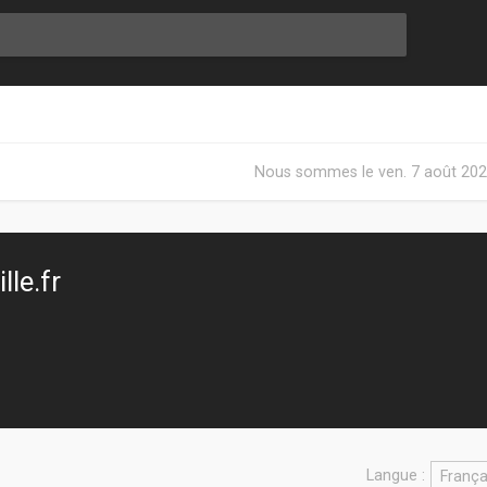
Nous sommes le ven. 7 août 202
le.fr
Langue :