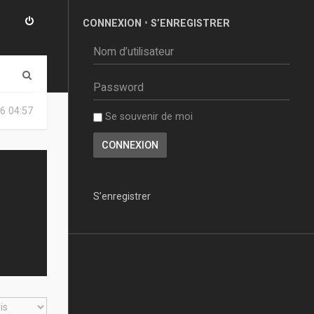
CONNEXION
•
S’ENREGISTRER
R
e
6 04:57
Se souvenir de moi
c
h
e
r
S’enregistrer
c
h
e
r