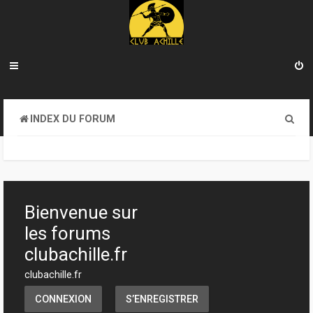
R
INDEX DU FORUM
e
c
h
e
Bienvenue sur
r
les forums
c
clubachille.fr
h
clubachille.fr
e
CONNEXION
S’ENREGISTRER