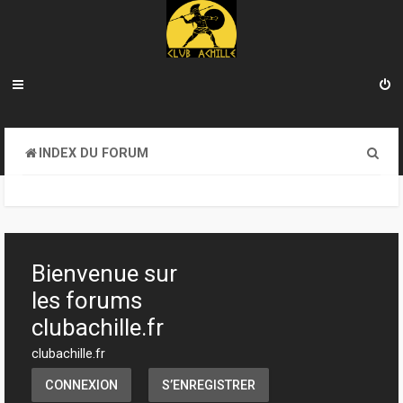
R
INDEX DU FORUM
e
c
h
e
Bienvenue sur
r
les forums
c
clubachille.fr
h
clubachille.fr
e
CONNEXION
S’ENREGISTRER