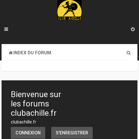
R
INDEX DU FORUM
e
c
h
e
Bienvenue sur
r
les forums
c
clubachille.fr
h
clubachille.fr
e
CONNEXION
S’ENREGISTRER