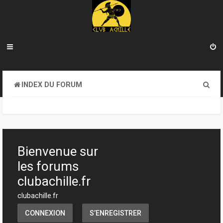
R
INDEX DU FORUM
e
c
h
e
Bienvenue sur
r
les forums
c
clubachille.fr
h
clubachille.fr
e
CONNEXION
S’ENREGISTRER