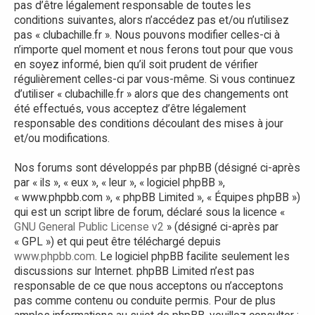
r
pas d’être légalement responsable de toutes les
conditions suivantes, alors n’accédez pas et/ou n’utilisez
pas « clubachille.fr ». Nous pouvons modifier celles-ci à
n’importe quel moment et nous ferons tout pour que vous
en soyez informé, bien qu’il soit prudent de vérifier
régulièrement celles-ci par vous-même. Si vous continuez
d’utiliser « clubachille.fr » alors que des changements ont
été effectués, vous acceptez d’être légalement
responsable des conditions découlant des mises à jour
et/ou modifications.
Nos forums sont développés par phpBB (désigné ci-après
par « ils », « eux », « leur », « logiciel phpBB »,
« www.phpbb.com », « phpBB Limited », « Équipes phpBB »)
qui est un script libre de forum, déclaré sous la licence «
GNU General Public License v2
» (désigné ci-après par
« GPL ») et qui peut être téléchargé depuis
www.phpbb.com
. Le logiciel phpBB facilite seulement les
discussions sur Internet. phpBB Limited n’est pas
responsable de ce que nous acceptons ou n’acceptons
pas comme contenu ou conduite permis. Pour de plus