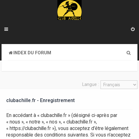
R
INDEX DU FORUM
e
c
h
Langue :
e
clubachille.fr - Enregistrement
r
c
En accédant à « clubachille.fr » (désigné ci-après par
h
« nous », « notre », « nos », « clubachille.fr »,
« https://clubachille.fr »), vous acceptez d’être légalement
e
responsable des conditions suivantes. Si vous n’acceptez