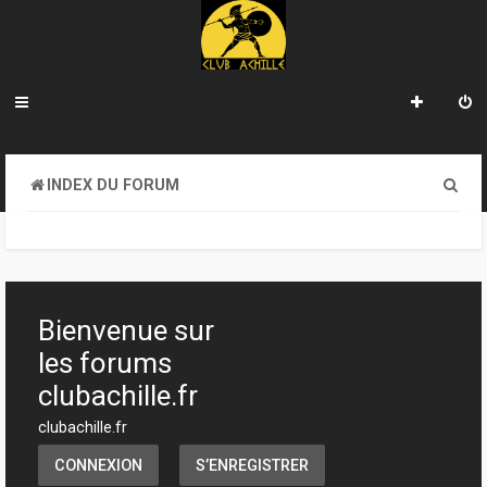
R
INDEX DU FORUM
e
c
h
e
Bienvenue sur
r
les forums
c
clubachille.fr
h
clubachille.fr
e
CONNEXION
S’ENREGISTRER