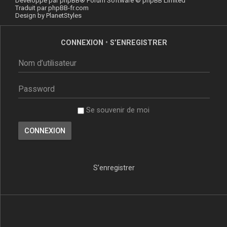
Développé par
phpBB
® Forum Software © phpBB Limited
Traduit par
phpBB-fr.com
Design by
PlanetStyles
CONNEXION
•
S’ENREGISTRER
Se souvenir de moi
S’enregistrer